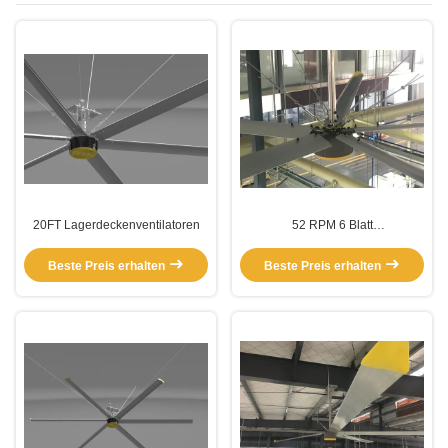
20FT Lagerdeckenventilatoren
52 RPM 6 Blatt
Deckenventilatoren für
Industrielager
Beste Preis erhalten
Beste Preis erhalten