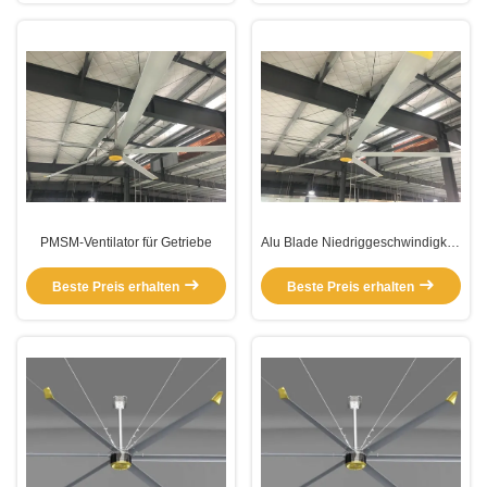
PMSM-Ventilator für Getriebe
Alu Blade Niedriggeschwindigkeit
großer PMSM-Ventilator mit
Getriebemotor
Beste Preis erhalten
Beste Preis erhalten