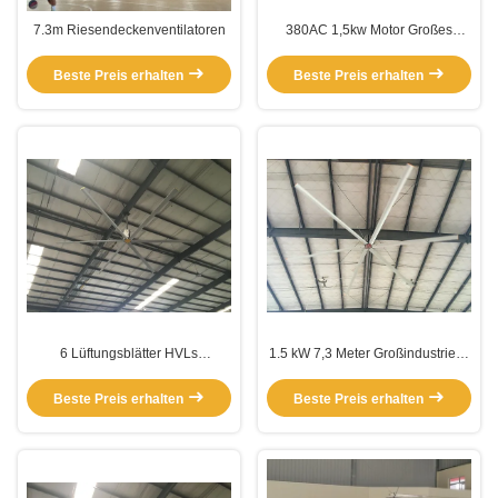
7.3m Riesendeckenventilatoren
380AC 1,5kw Motor Großes
Paddel Extragroße
Riesendeckenventilatoren
Beste Preis erhalten
Beste Preis erhalten
6 Lüftungsblätter HVLs
1.5 kW 7,3 Meter Großindustrielle
Riesendeckenventilatoren
Deckenventilatoren im Freien
Beste Preis erhalten
Beste Preis erhalten