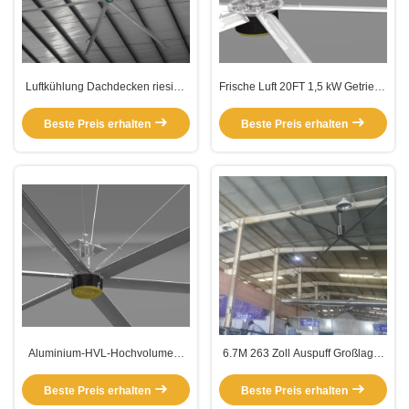
Luftkühlung Dachdecken riesige
Frische Luft 20FT 1,5 kW Getriebe
24 Fuß HVLS
mit hohem Volumen und
Industrieventilatoren
niedrigen
Beste Preis erhalten
Beste Preis erhalten
Geschwindigkeitsventilatoren
Aluminium-HVL-Hochvolumen-
6.7M 263 Zoll Auspuff Großlager
Low-Speed-Deckenventilatoren
HVLS Industrieventilatoren
für Wohnungen
Beste Preis erhalten
Beste Preis erhalten