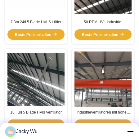
7.3m 24ft 5 Blade HVLS Lüfter
50 RPM HVL Industrie-
Deckenventilator
Beste Preis erhalten
Beste Preis erhalten
18 Fuß 5 Blade HVls Ventilator
Industrieventilatoren mit hohem
Volumen und niedriger
Geschwindigkeit
Beste Preis erhalten
Beste Preis erhalten
Jacky Wu