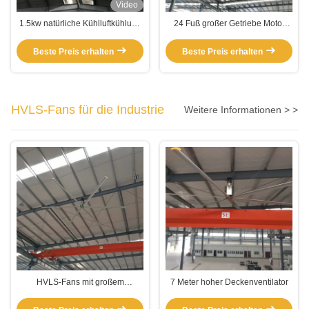
Video
1.5kw natürliche Kühlluftkühlung
24 Fuß großer Getriebe Motor
Hochgeschwindigkeits-HVLS-
Industrie-Werkstatt
Deckenventilator
Deckenventilatoren
Beste Preis erhalten
Beste Preis erhalten
HVLS-Fans für die Industrie
Weitere Informationen > >
HVLS-Fans mit großem
7 Meter hoher Deckenventilator
Durchmesser