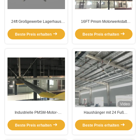
24ft Großgewerbe Lagerhaus
16FT Pmsm Motorwerkstatt
Deckenventilatoren
Großlagerdeckenventilatoren
Beste Preis erhalten
Beste Preis erhalten
Video
Industrielle PMSM-Motor-
Haushänger mit 24 Fuß
Ventilatoren für Lagerhäuser
Durchmesser für Luftkühlung
Pmsm Motorventilator
Beste Preis erhalten
Beste Preis erhalten