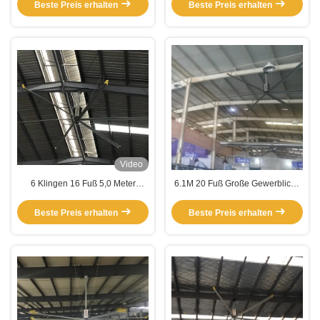
Volumen
Beste Preis erhalten
Beste Preis erhalten
Video
6 Klingen 16 Fuß 5,0 Meter
6.1M 20 Fuß Große Gewerbliche
Hochvolumen
Deckenventilatoren für
Niedriggeschwindigkeitsventilatoren
Fitnessstudios
Beste Preis erhalten
Beste Preis erhalten