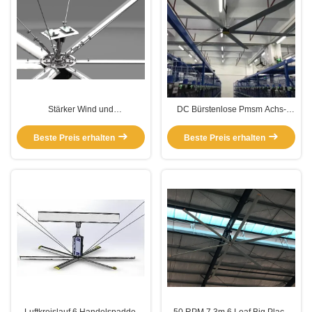
Stärker Wind und
DC Bürstenlose Pmsm Achs-
Industrieventilatoren
Auspufflüftung Kühlung
Industrielle Deckenventilator 5m
Beste Preis erhalten
Beste Preis erhalten
für den Krieg