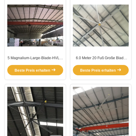
5 Magnalium-Large-Blade-HVLS-
6.0 Meter 20 Fuß Große Blade
Ventilatoren
Deckenventilatoren für hohe
Decken
Beste Preis erhalten
Beste Preis erhalten