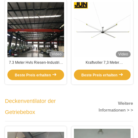
Video
Video
7.3 Meter Hvls Riesen-Industrie-
Kraftvoller 7,3 Meter
Deckenventilator für hohe und
Durchmesser Häuser Hängender
große Räume
Kühlventilator mit Pmsm Motor
Beste Preis erhalten
Beste Preis erhalten
Deckenventilator der
Weitere
Informationen > >
Getriebebox