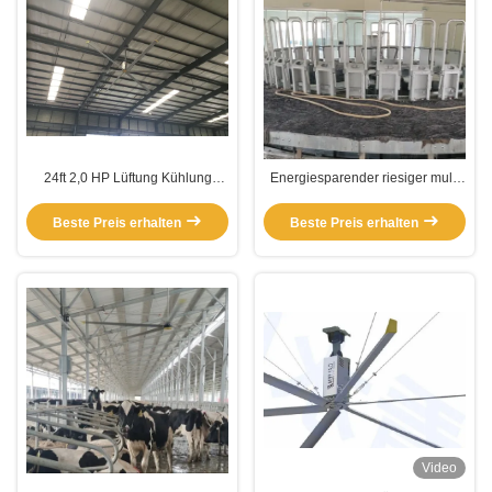
24ft 2,0 HP Lüftung Kühlung
Energiesparender riesiger multi
Aluminiumblätter
Zweck der Deckenlüfter-380V
Riesendeckenventilatoren
220V 1.5KW
Beste Preis erhalten
Beste Preis erhalten
Video