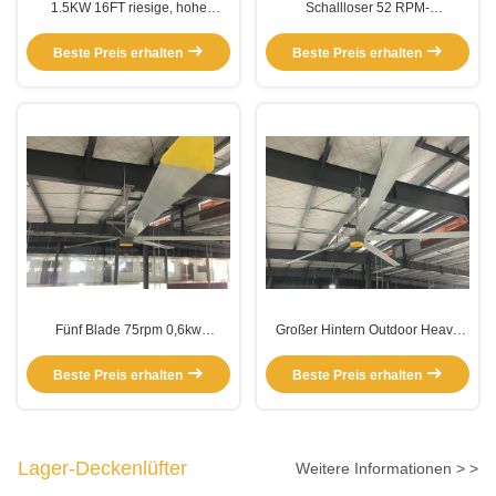
1.5KW 16FT riesige, hohe
Schallloser 52 RPM-
Volumen, niedriggeschwindige
Getriebemotor mit
Deckenventilatoren
Aluminiumblatt-Deckenventilator
Beste Preis erhalten
Beste Preis erhalten
Fünf Blade 75rpm 0,6kw
Großer Hintern Outdoor Heavy
Aluminium Blade
Duty Riese 5 Blade HVLS
Deckenventilator
Ventilator
Beste Preis erhalten
Beste Preis erhalten
Lager-Deckenlüfter
Weitere Informationen > >