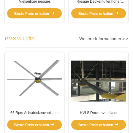
Vielseitiger riesiger
Riesige Deckenlüfter hoher
energiesparender Deckenlüfter
Leistung Soem SGS RoHS
der Deckenlüfter-380V 220V
industriell für Lager
Beste Preis erhalten
Beste Preis erhalten
1.5KW
PMSM-Lüfter
Weitere Informationen > >
65 Rpm Achsdeckenventilator
HVLS Deckenventilator
Wohnraum
Beste Preis erhalten
Beste Preis erhalten