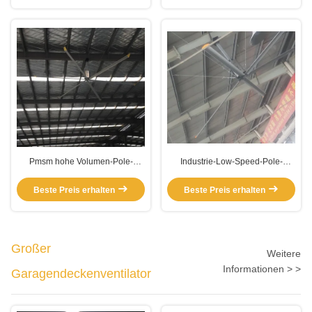
Pmsm hohe Volumen-Pole-
Industrie-Low-Speed-Pole-
montierte HVLS-Lüfter
montierte HVLS-Lüfter
Beste Preis erhalten
Beste Preis erhalten
Großer
Weitere
Informationen > >
Garagendeckenventilator