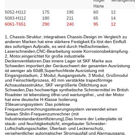
Kugel
Verlängerun
Härte
5052-H112
175
195
60
12
5083-H112
180
211
65
14
6061-T651
290
240
95
12
1, Chassis-Struktur; integratives Chassis-Design im Vergleich zu
anderen Marken hat eine stärkere Festigkeit.Es löst den Einfluß
des sofortigen Aufpralls, es wird durch Heißschmieden,
Laserschneiden,CNC-Bearbeitung sowie Korrosionsbekämpfung.
2, Motor,eingerichtet für große industrielle
Deckenventilatoren.Das innere Lager ist SKF Marke aus
Schweden importiert,der Geräuschwert der gesamten Ausrüstung
ist weniger als 60dB,Superhochfeste Ausrüstung mit
Eingangsstadium, 2 Modul, Ausgangsstufe, 3 Modul, Großmodul
und Feinschleifprozess, 40 mm verstärkte trapezförmige
Achsauslassstruktur, SKF vergrößerte Öldichtung aus
Schweden,Das hochwertige synthetische Schmiermittel im British
Roadster ist lebenslang ölfrei und wartungsfrei., und der Motor
hat eine deutsche H-Klasse Isolierung.
3Steuerungssystem: Das polelose
Frequenzumrechnungssteuerungssystem verwendet einen
Taiwan Shilin-Frequenzumrechner (mit
Industriestandardzertifizierung),Das Innere der Leiterplatte ist
staub- und feuchtigkeitsdicht, eingebauter Schneider-
Luftschaltungsschalter, Überlast- und Leckenschutz,
versehentlicher automatischer Stromausfall und Alarmausgang,