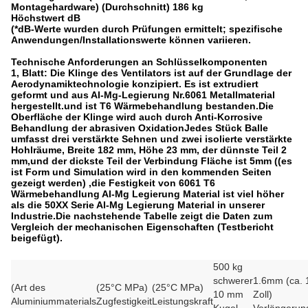
Montagehardware) (Durchschnitt) 186 kg
Höchstwert dB
(*dB-Werte wurden durch Prüfungen ermittelt; spezifische
Anwendungen/Installationswerte können variieren.
Technische Anforderungen an Schlüsselkomponenten
1, Blatt: Die Klinge des Ventilators ist auf der Grundlage der
Aerodynamiktechnologie konzipiert. Es ist extrudiert
geformt und aus AI-Mg-Legierung Nr.6061 Metallmaterial
hergestellt.und ist T6 Wärmebehandlung bestanden.Die
Oberfläche der Klinge wird auch durch Anti-Korrosive
Behandlung der abrasiven OxidationJedes Stück Balle
umfasst drei verstärkte Sehnen und zwei isolierte verstärkte
Hohlräume, Breite 182 mm, Höhe 23 mm, der dünnste Teil 2
mm,und der dickste Teil der Verbindung Fläche ist 5mm ((es
ist Form und Simulation wird in den kommenden Seiten
gezeigt werden) ,die Festigkeit von 6061 T6
Wärmebehandlung AI-Mg Legierung Material ist viel höher
als die 50XX Serie AI-Mg Legierung Material in unserer
Industrie.Die nachstehende Tabelle zeigt die Daten zum
Vergleich der mechanischen Eigenschaften (Testbericht
beigefügt).
500 kg
schwerer
1.6mm (ca. 
(Art des
(25°C MPa)
(25°C MPa)
10 mm
Zoll)
Aluminiummaterials
Zugfestigkeit
Leistungskraft