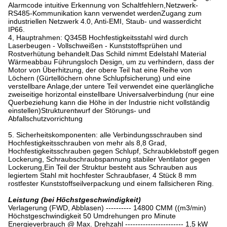
Alarmcode intuitive Erkennung von Schaltfehlern,Netzwerk-
RS485-Kommunikation kann verwendet werdenZugang zum
industriellen Netzwerk 4.0, Anti-EMI, Staub- und wasserdicht
IP66.
4, Hauptrahmen: Q345B Hochfestigkeitsstahl wird durch
Laserbeugen - Vollschweißen - Kunststoffsprühen und
Rostverhütung behandelt.Das Schild nimmt Edelstahl Material
Wärmeabbau Führungsloch Design, um zu verhindern, dass der
Motor von Überhitzung, der obere Teil hat eine Reihe von
Löchern (Gürtellöchern ohne Schlupfsicherung) und eine
verstellbare Anlage,der untere Teil verwendet eine querlängliche
zweiseitige horizontal einstellbare Universalverbindung (nur eine
Querbeziehung kann die Höhe in der Industrie nicht vollständig
einstellen)Strukturentwurf der Störungs- und
Abfallschutzvorrichtung
5. Sicherheitskomponenten: alle Verbindungsschrauben sind
Hochfestigkeitsschrauben von mehr als 8,8 Grad,
Hochfestigkeitsschrauben gegen Schlupf, Schraubklebstoff gegen
Lockerung, Schraubschraubspannung stabiler Ventilator gegen
Lockerung,Ein Teil der Struktur besteht aus Schrauben aus
legiertem Stahl mit hochfester Schraubfaser, 4 Stück 8 mm
rostfester Kunststoffseilverpackung und einem fallsicheren Ring.
Leistung (bei Höchstgeschwindigkeit)
Verlagerung (FWD, Abblasen) ---------- 14800 CMM ((m3/min)
Höchstgeschwindigkeit 50 Umdrehungen pro Minute
Energieverbrauch @ Max. Drehzahl ----------------------- 1,5 kW