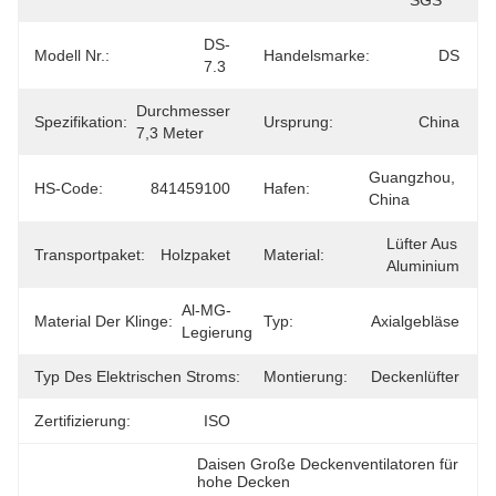
SGS
DS-
Modell Nr.:
Handelsmarke:
DS
7.3
Durchmesser 
Spezifikation:
Ursprung:
China
7,3 Meter
Guangzhou, 
HS-Code:
841459100
Hafen:
China
Lüfter Aus 
Transportpaket:
Holzpaket
Material:
Aluminium
Al-MG-
Material Der Klinge:
Typ:
Axialgebläse
Legierung
Typ Des Elektrischen Stroms:
Klimatisierung
Montierung:
Deckenlüfter
Zertifizierung:
ISO
Daisen Große Deckenventilatoren für 
hohe Decken