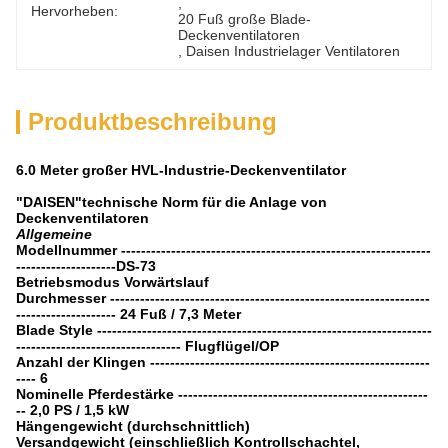
, 
Hervorheben:
20 Fuß große Blade-
Deckenventilatoren
, 
Daisen Industrielager Ventilatoren
Produktbeschreibung
6.0 Meter großer HVL-Industrie-Deckenventilator
"DAISEN"technische Norm für die Anlage von
Deckenventilatoren
Allgemeine
Modellnummer --------------------------------------------------------------
--------------------DS-73
Betriebsmodus Vorwärtslauf
Durchmesser ----------------------------------------------------------------
-------------------- 24 Fuß / 7,3 Meter
Blade Style -------------------------------------------------------------------
--------------------------------- Flugflügel/OP
Anzahl der Klingen --------------------------------------------------------
---- 6
Nominelle Pferdestärke --------------------------------------------------
-- 2,0 PS / 1,5 kW
Hängengewicht (durchschnittlich)
Versandgewicht (einschließlich Kontrollschachtel,