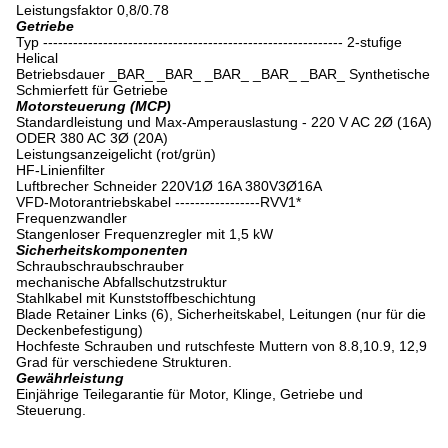
Leistungsfaktor 0,8/0.78
Getriebe
Typ ------------------------------------------------------------ 2-stufige
Helical
Betriebsdauer _BAR_ _BAR_ _BAR_ _BAR_ _BAR_ Synthetische
Schmierfett für Getriebe
Motorsteuerung (MCP)
Standardleistung und Max-Amperauslastung - 220 V AC 2Ø (16A)
ODER 380 AC 3Ø (20A)
Leistungsanzeigelicht (rot/grün)
HF-Linienfilter
Luftbrecher Schneider 220V1Ø 16A 380V3Ø16A
VFD-Motorantriebskabel -----------------RVV1*
Frequenzwandler
Stangenloser Frequenzregler mit 1,5 kW
Sicherheitskomponenten
Schraubschraubschrauber
mechanische Abfallschutzstruktur
Stahlkabel mit Kunststoffbeschichtung
Blade Retainer Links (6), Sicherheitskabel, Leitungen (nur für die
Deckenbefestigung)
Hochfeste Schrauben und rutschfeste Muttern von 8.8,10.9, 12,9
Grad für verschiedene Strukturen.
Gewährleistung
Einjährige Teilegarantie für Motor, Klinge, Getriebe und
Steuerung.