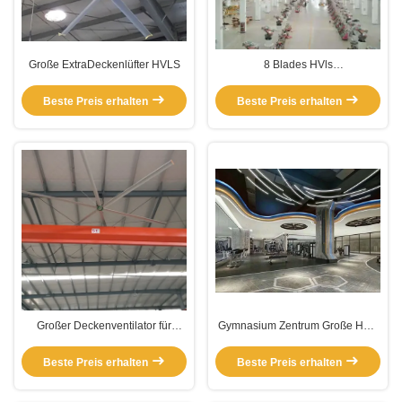
Große ExtraDeckenlüfter HVLS
8 Blades HVls
Industrieventilatoren
Beste Preis erhalten
Beste Preis erhalten
Großer Deckenventilator für
Gymnasium Zentrum Große HVls
Getriebe
5 Klingen Getriebe
Deckenventilator
Beste Preis erhalten
Beste Preis erhalten