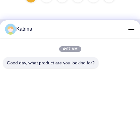
Katrina
Schnelle Kontaktaufnahme
Anschrift
4:07 AM
- Nein. Ich weiß nicht.5, Gebäude 11, Juneng Internationaler
Good day, what product are you looking for?
Industriehafen, Nr.117, Nansan Road,
Wirtschaftsentwicklungszone, Bezirk Longquanyi, Chengdu,
Provinz Sichuan, China
Tel.
86--13641973820
E-Mail-Adresse
daisenchina@gmail.com