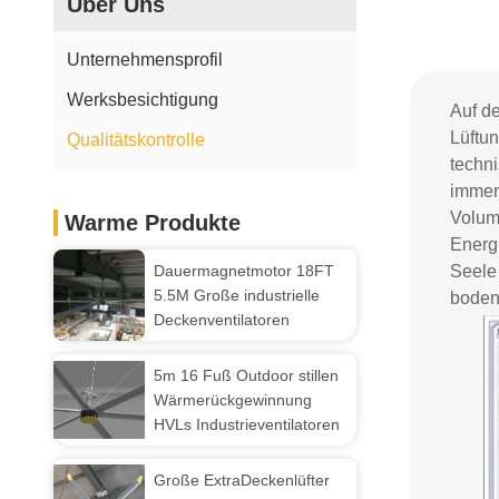
Über Uns
Unternehmensprofil
Werksbesichtigung
Auf d
Lüftu
Qualitätskontrolle
techn
immer 
Volum
Warme Produkte
Energ
Dauermagnetmotor 18FT
Seele 
5.5M Große industrielle
bodens
Deckenventilatoren
5m 16 Fuß Outdoor stillen
Wärmerückgewinnung
HVLs Industrieventilatoren
Große ExtraDeckenlüfter