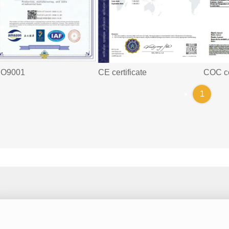
SO9001
COC cer
CE certificate
1