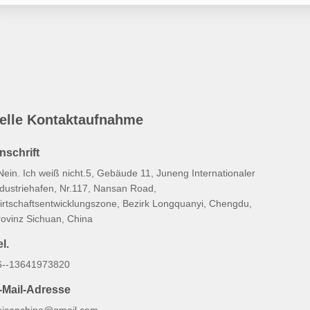
elle Kontaktaufnahme
nschrift
Nein. Ich weiß nicht.5, Gebäude 11, Juneng Internationaler
ndustriehafen, Nr.117, Nansan Road,
irtschaftsentwicklungszone, Bezirk Longquanyi, Chengdu,
rovinz Sichuan, China
l.
6--13641973820
-Mail-Adresse
aisenchina@gmail.com