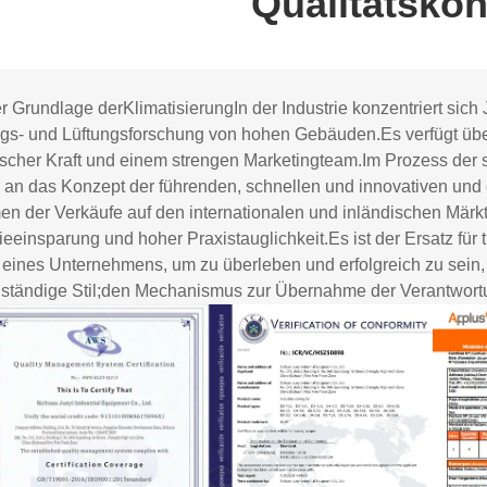
Qualitätskon
er Grundlage der
Klimatisierung
In der Industrie konzentriert sic
ngs- und Lüftungsforschung von hohen Gebäuden.
Es verfügt üb
ischer Kraft und einem strengen Marketingteam.
Im Prozess der 
an das Konzept der führenden, schnellen und innovativen und en
en der Verkäufe auf den internationalen und inländischen Märk
ieeinsparung und hoher Praxistauglichkeit.
Es ist der Ersatz für
eines Unternehmens, um zu überleben und erfolgreich zu sein, i
tändige Stil;
den Mechanismus zur Übernahme der Verantwort