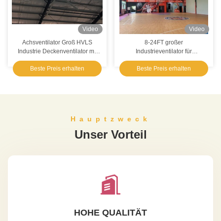
Video
Video
Achsventilator Groß HVLS
8-24FT großer
Industrie Deckenventilator mit
Industrieventilator für
7,3m Durchmesser Al-Mg
Basketballventilation AC
Beste Preis erhalten
Beste Preis erhalten
Legierung Blatt Material
elektrischer Strom Typ Blatt
Material Aluminium
Hauptzweck
Unser Vorteil
HOHE QUALITÄT