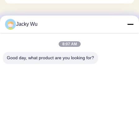
Jacky Wu
Schnelle Kontaktaufnahme
Anschrift
8:07 AM
- Nein. Ich weiß nicht.5, Gebäude 11, Juneng Internationaler
Good day, what product are you looking for?
Industriehafen, Nr.117, Nansan Road,
Wirtschaftsentwicklungszone, Bezirk Longquanyi, Chengdu,
Provinz Sichuan, China
Tel.
86--13641973820
E-Mail-Adresse
daisenchina@gmail.com