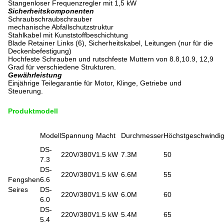
Stangenloser Frequenzregler mit 1,5 kW
Sicherheitskomponenten
Schraubschraubschrauber
mechanische Abfallschutzstruktur
Stahlkabel mit Kunststoffbeschichtung
Blade Retainer Links (6), Sicherheitskabel, Leitungen (nur für die
Deckenbefestigung)
Hochfeste Schrauben und rutschfeste Muttern von 8.8,10.9, 12,9
Grad für verschiedene Strukturen.
Gewährleistung
Einjährige Teilegarantie für Motor, Klinge, Getriebe und
Steuerung.
Produktmodell
Modell
Spannung
Macht
Durchmesser
Höchstgeschwindig
DS-
220V/380V
1.5 kW
7.3M
50
7.3
DS-
220V/380V
1.5 kW
6.6M
55
Fengshen
6.6
Seires
DS-
220V/380V
1.5 kW
6.0M
60
6.0
DS-
220V/380V
1.5 kW
5.4M
65
5.4