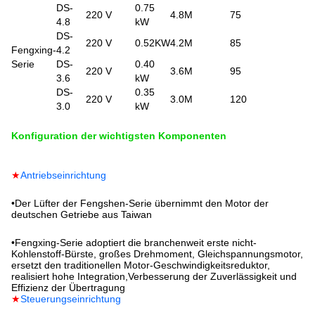
DS-
0.75
220 V
4.8M
75
4.8
kW
DS-
220 V
0.52KW
4.2M
85
Fengxing-
4.2
Serie
DS-
0.40
220 V
3.6M
95
3.6
kW
DS-
0.35
220 V
3.0M
120
3.0
kW
Konfiguration der wichtigsten Komponenten
★
Antriebseinrichtung
•
Der Lüfter der Fengshen-Serie übernimmt den Motor der
deutschen Getriebe aus Taiwan
•
Fengxing-Serie adoptiert die branchenweit erste nicht-
Kohlenstoff-Bürste, großes Drehmoment, Gleichspannungsmotor,
ersetzt den traditionellen Motor-Geschwindigkeitsreduktor,
realisiert hohe Integration,Verbesserung der Zuverlässigkeit und
Effizienz der Übertragung
★
Steuerungseinrichtung