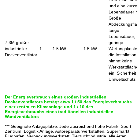
und eine kurz
Lebensdauer 
Große
Abdeckungsflä
lange
Lebensdauer,
7.3M großer
geringe
industrieller
1
1.5 kW
1.5 kW
Wartungskoste
Deckenventilator
die Installation
nimmt keine
Werkstattfläch
ein, Sicherhei
Umweltschutz
Der Energieverbrauch eines großen industriellen
Deckenventilators beträgt etwa 1 / 50 des Energieverbrauchs
einer zentralen Klimaanlage und 1 / 10 des
Energieverbrauchs eines traditionellen industriellen
Wandventilators
*** Geeignete Anlageplätze: Jede ausreichend hohe Fabrik, Sport
Zentrum, Logistik
Anlage, Autoreparaturwerkstätten, Supermarkt,
Flughafen, Verpackungswerkstatt, Tierzuchtindustrie, alle Arten