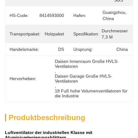
SGS
Guangzhou, 
HS-Code:
8414593000
Hafen:
China
Durchmesser 
Transportpaket:
Holzpaket
Spezifikation:
7,3 M
Handelsmarke:
DS
Ursprung:
China
Daisen Innenraum Große HVLS-
Ventilatoren
, 
Daisen Garage Große HVLS-
Hervorheben:
Ventilatoren
, 
18 Fuß hohe Volumenventilatoren für 
die Industrie
Produktbeschreibung
Luftventilator der industriellen Klasse mit
Aluminiumlegierungsblättern