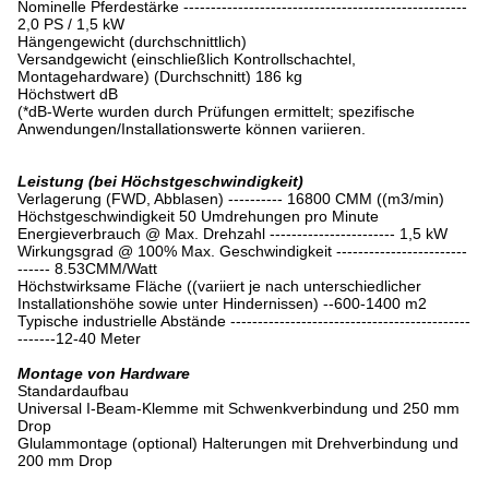
Nominelle Pferdestärke ----------------------------------------------------
2,0 PS / 1,5 kW
Hängengewicht (durchschnittlich)
Versandgewicht (einschließlich Kontrollschachtel,
Montagehardware) (Durchschnitt) 186 kg
Höchstwert dB
(*dB-Werte wurden durch Prüfungen ermittelt; spezifische
Anwendungen/Installationswerte können variieren.
Leistung (bei Höchstgeschwindigkeit)
Verlagerung (FWD, Abblasen) ---------- 16800 CMM ((m3/min)
Höchstgeschwindigkeit 50 Umdrehungen pro Minute
Energieverbrauch @ Max. Drehzahl ----------------------- 1,5 kW
Wirkungsgrad @ 100% Max. Geschwindigkeit ------------------------
------ 8.53CMM/Watt
Höchstwirksame Fläche ((variiert je nach unterschiedlicher
Installationshöhe sowie unter Hindernissen) --600-1400 m2
Typische industrielle Abstände --------------------------------------------
-------12-40 Meter
Montage von Hardware
Standardaufbau
Universal I-Beam-Klemme mit Schwenkverbindung und 250 mm
Drop
Glulammontage (optional) Halterungen mit Drehverbindung und
200 mm Drop