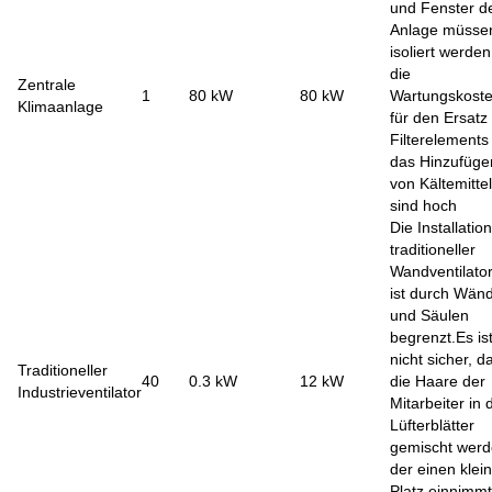
und Fenster d
Anlage müsse
isoliert werde
die
Zentrale
1
80 kW
80 kW
Wartungskost
Klimaanlage
für den Ersatz
Filterelements
das Hinzufüge
von Kältemittel
sind hoch
Die Installation
traditioneller
Wandventilato
ist durch Wän
und Säulen
begrenzt.Es is
nicht sicher, d
Traditioneller
40
0.3 kW
12 kW
die Haare der
Industrieventilator
Mitarbeiter in 
Lüfterblätter
gemischt werd
der einen klei
Platz einnimmt