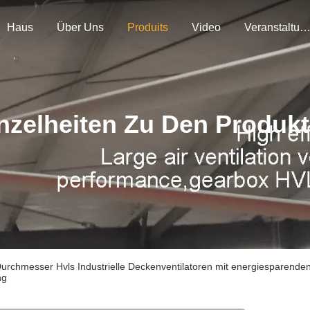
Haus
Über Uns
Produits
Video
Veranstaltunge
nzelheiten Zu Den Produk
Durchmesser Hvls Industrielle Deckenventilatoren mit energiesparend
ng