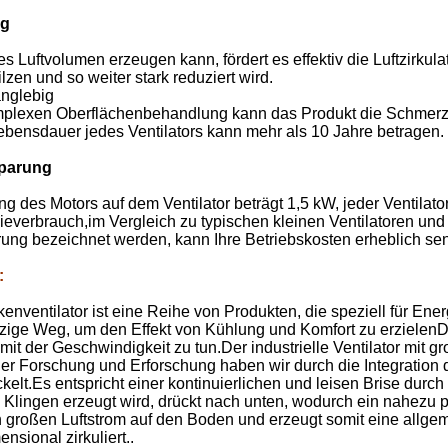
ng
s Luftvolumen erzeugen kann, fördert es effektiv die Luftzirkula
zen und so weiter stark reduziert wird.
anglebig
plexen Oberflächenbehandlung kann das Produkt die Schmerze
ebensdauer jedes Ventilators kann mehr als 10 Jahre betragen.
sparung
g des Motors auf dem Ventilator beträgt 1,5 kW, jeder Ventilat
ieverbrauch,im Vergleich zu typischen kleinen Ventilatoren und
ung bezeichnet werden, kann Ihre Betriebskosten erheblich se
:
enventilator ist eine Reihe von Produkten, die speziell für E
einzige Weg, um den Effekt von Kühlung und Komfort zu erzielenD
 mit der Geschwindigkeit zu tun.Der industrielle Ventilator mit
r Forschung und Erforschung haben wir durch die Integration de
kelt.Es entspricht einer kontinuierlichen und leisen Brise dur
 Klingen erzeugt wird, drückt nach unten, wodurch ein nahezu pe
 großen Luftstrom auf den Boden und erzeugt somit eine allgeme
ensional zirkuliert..