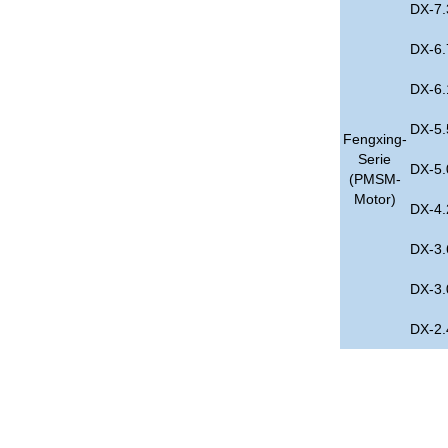
DX-7.
DX-6.
DX-6.
DX-5.
Fengxing-
Serie
DX-5.
(PMSM-
Motor)
DX-4.
DX-3.
DX-3.
DX-2.