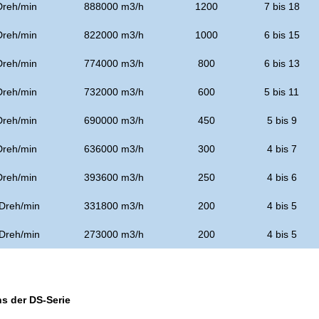
Dreh/min
888000 m3/h
1200
7 bis 18
Dreh/min
822000 m3/h
1000
6 bis 15
Dreh/min
774000 m3/h
800
6 bis 13
Dreh/min
732000 m3/h
600
5 bis 11
Dreh/min
690000 m3/h
450
5 bis 9
Dreh/min
636000 m3/h
300
4 bis 7
Dreh/min
393600 m3/h
250
4 bis 6
Dreh/min
331800 m3/h
200
4 bis 5
Dreh/min
273000 m3/h
200
4 bis 5
s der DS-Serie