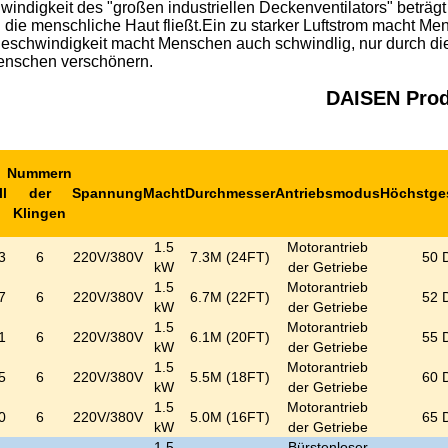
indigkeit des "großen industriellen Deckenventilators" beträgt
h die menschliche Haut fließt.Ein zu starker Luftstrom macht M
eschwindigkeit macht Menschen auch schwindlig, nur durch die
enschen verschönern.
DAISEN Produ
Nummern
l
der
Spannung
Macht
Durchmesser
Antriebsmodus
Höchstge
Klingen
1.5
Motorantrieb
3
6
220V/380V
7.3M (24FT)
50 
kW
der Getriebe
1.5
Motorantrieb
7
6
220V/380V
6.7M (22FT)
52 
kW
der Getriebe
1.5
Motorantrieb
1
6
220V/380V
6.1M (20FT)
55 
kW
der Getriebe
1.5
Motorantrieb
5
6
220V/380V
5.5M (18FT)
60 
kW
der Getriebe
1.5
Motorantrieb
0
6
220V/380V
5.0M (16FT)
65 
kW
der Getriebe
1.5
Bürstenloser