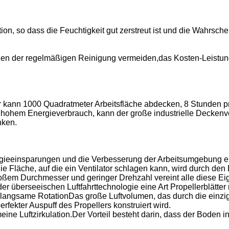
tion, so dass die Feuchtigkeit gut zerstreut ist und die Wahrsch
n der regelmäßigen Reinigung vermeiden,das Kosten-Leistung
or kann 1000 Quadratmeter Arbeitsfläche abdecken, 8 Stunden pr
 hohem Energieverbrauch, kann der große industrielle Deckenven
nken.
nergieeinsparungen und die Verbesserung der Arbeitsumgebung 
ie Fläche, auf die ein Ventilator schlagen kann, wird durch de
 großem Durchmesser und geringer Drehzahl vereint alle diese Ei
r überseeischen Luftfahrttechnologie eine Art Propellerblätter
ch langsame RotationDas große Luftvolumen, das durch die einzi
rfekter Auspuff des Propellers konstruiert wird.
ine Luftzirkulation.Der Vorteil besteht darin, dass der Boden i