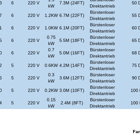
3
6
220 V
7.3M (24FT)
50 
kW
Direktantrieb
Bürstenloser
7
6
220 V
1.2KW
6.7M (22FT)
55 
Direktantrieb
Bürstenloser
1
6
220 V
1.0KW
6.1M (20FT)
60 
Direktantrieb
0.75
Bürstenloser
5
6
220 V
5.5M (18FT)
65 
kW
Direktantrieb
0.7
Bürstenloser
0
6
220 V
5.0M (16FT)
68 
kW
Direktantrieb
Bürstenloser
2
5
220 V
0.6KW
4.2M (14FT)
75 
Direktantrieb
0.3
Bürstenloser
6
5
220 V
3.6M (12FT)
90 
kW
Direktantrieb
Bürstenloser
0
5
220 V
0.2KW
3.0M (10FT)
100 
Direktantrieb
0.15
Bürstenloser
4
5
220 V
2.4M (8FT)
100 
kW
Direktantrieb
Fan