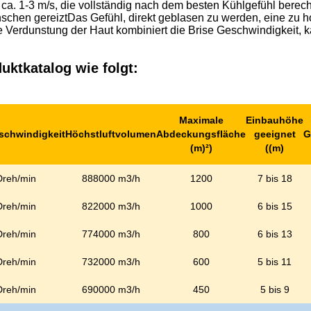
 ca. 1-3 m/s, die vollständig nach dem besten Kühlgefühl berec
enschen gereiztDas Gefühl, direkt geblasen zu werden, eine zu 
 Verdunstung der Haut kombiniert die Brise Geschwindigkeit, k
ktkatalog wie folgt:
Maximale
Einbauhöhe
schwindigkeit
Höchstluftvolumen
Abdeckungsfläche
geeignet
G
(m)
²
)
((m)
Dreh/min
888000 m3/h
1200
7 bis 18
Dreh/min
822000 m3/h
1000
6 bis 15
Dreh/min
774000 m3/h
800
6 bis 13
Dreh/min
732000 m3/h
600
5 bis 11
Dreh/min
690000 m3/h
450
5 bis 9