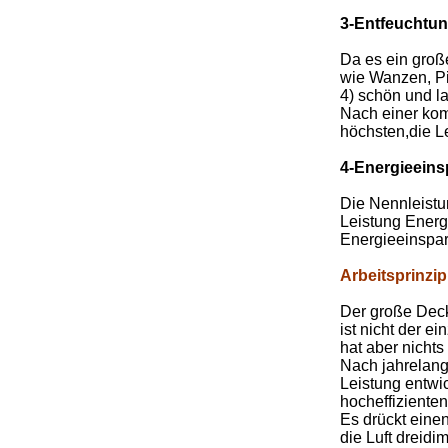
3-Entfeuchtu
Da es ein große
wie Wanzen, Pil
4) schön und l
Nach einer kom
höchsten,die L
4-Energieein
Die Nennleistun
Leistung Energ
Energieeinspar
Arbeitsprinzip
Der große Deck
ist nicht der 
hat aber nichts
Nach jahrelange
Leistung entwic
hocheffizienten
Es drückt einen
die Luft dreidim