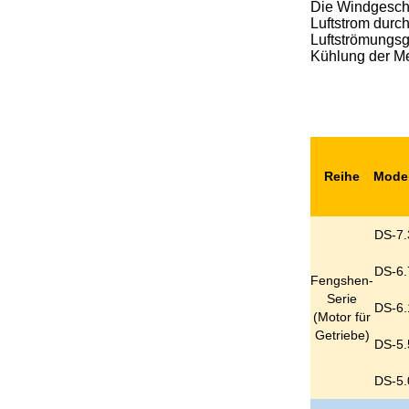
Die Windgeschw
Luftstrom durc
Luftströmungsg
Kühlung der M
Reihe
Model
DS-7.
DS-6.
Fengshen-
Serie
DS-6.
(
Motor für
Getriebe
)
DS-5.
DS-5.