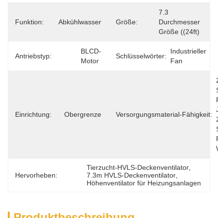
7.3 
Funktion:
Abkühlwasser
Größe:
Durchmesser 
Größe ((24ft)
BLCD-
Industrieller 
Antriebstyp:
Schlüsselwörter:
Motor
Fan
Einrichtung:
Obergrenze
Versorgungsmaterial-Fähigkeit:
Tierzucht-HVLS-Deckenventilator
, 
Hervorheben:
7.3m HVLS-Deckenventilator
, 
Höhenventilator für Heizungsanlagen
Produktbeschreibung