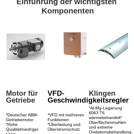
Einführung der wichtigsten 
Komponenten
Motor für 
VFD-
Klingen
Getriebe
Geschwindigkeitsregler
*Al-Mg-Legierung 
6063 T6 
*Deutscher ABM-
*VFD mit mehreren 
wärmebehandelt* 
Getriebemotor
Funktionen
Oberflächenmahlen 
*Hohe 
*Überlastung und 
und extreme 
Qualität/niedriger 
Überstromschutz
Oxidationsbehandlung.