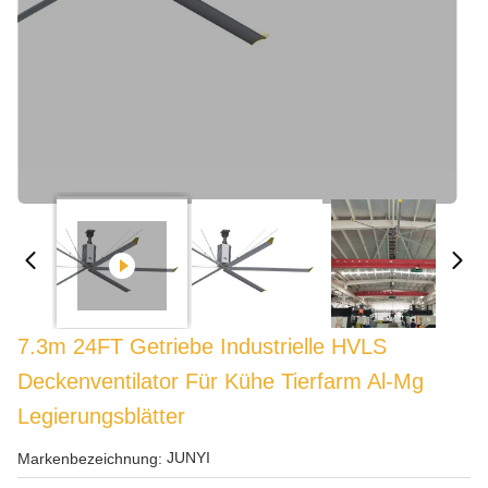
7.3m 24FT Getriebe Industrielle HVLS
Deckenventilator Für Kühe Tierfarm Al-Mg
Legierungsblätter
JUNYI
Markenbezeichnung: