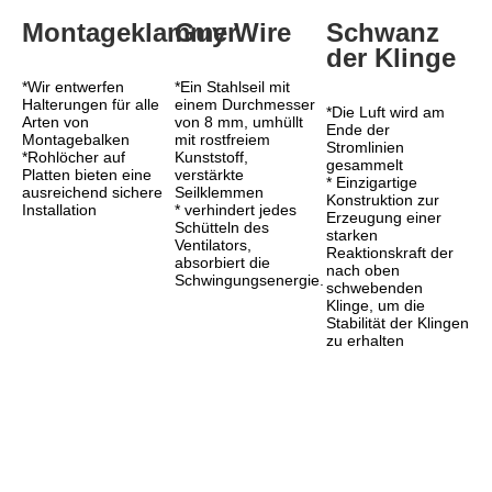
Montageklammer
Guy Wire
Schwanz 
der Klinge
*Wir entwerfen 
*Ein Stahlseil mit 
Halterungen für alle 
einem Durchmesser 
*Die Luft wird am 
Arten von 
von 8 mm, umhüllt 
Ende der 
Montagebalken
mit rostfreiem 
Stromlinien 
*Rohlöcher auf 
Kunststoff, 
gesammelt
Platten bieten eine 
verstärkte 
* Einzigartige 
ausreichend sichere 
Seilklemmen
Konstruktion zur 
Installation
* verhindert jedes 
Erzeugung einer 
Schütteln des 
starken 
Ventilators, 
Reaktionskraft der 
absorbiert die 
nach oben 
Schwingungsenergie.
schwebenden 
Klinge, um die 
Stabilität der Klingen 
zu erhalten