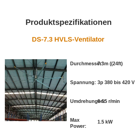
Produktspezifikationen
DS-7.3 HVLS-Ventilator
Durchmesser:
7.3m ((24ft)
Spannung:
3p 380 bis 420 V
Umdrehungen:
0-55 r/min
Max
1.5 kW
Power: