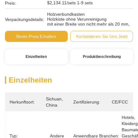
$2,134.11/sets 1-9 sets
Preis:
Holzverbundkasten
Holzkiste ohne Verunreinigung
Verpackungsdetails:
mit einer Breite von nicht mehr als 20 mm,
Beste Preis Erhalten
Kontaktieren Sie Uns Jetzt
Einzelheiten
Produktbeschreibung
Einzelheiten
Sichuan, 
Herkunftsort:
Zertifizierung:
CE/FCC
China
Hotels, 
Kleiderg
Baumate
Typ:
Andere
Anwendbare Branchen:
Geschäft