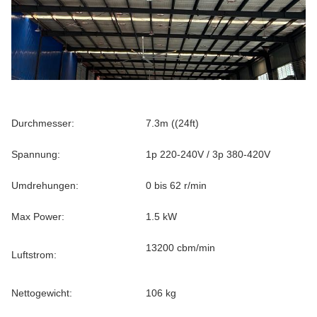
Durchmesser:
7.3m ((24ft)
Spannung:
1p 220-240V / 3p 380-420V
Umdrehungen:
0 bis 62 r/min
Max Power:
1.5 kW
13200 cbm/min
Luftstrom:
Nettogewicht:
106 kg