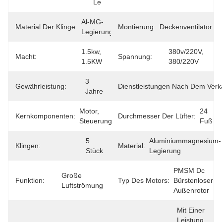
Le
Al-MG-
Material Der Klinge:
Montierung:
Deckenventilator
Legierung
1.5kw, 
380v/220V, 
Macht:
Spannung:
1.5KW
380/220V
3 
Gewährleistung:
Dienstleistungen Nach Dem Verk
Jahre
Motor, 
24 
Kernkomponenten:
Durchmesser Der Lüfter:
Steuerung
Fuß
5 
Aluminiummagnesium-
Klingen:
Material:
Stück
Legierung
PMSM Dc 
Große 
Funktion:
Typ Des Motors:
Bürstenloser 
Luftströmung
Außenrotor
Mit Einer 
Leistung 