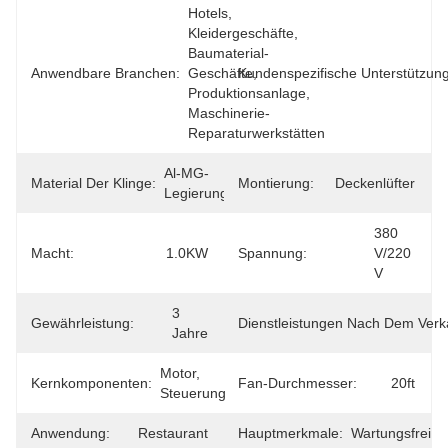
Hotels, 
Kleidergeschäfte, 
Baumaterial-
Anwendbare Branchen:
Geschäfte, 
Kundenspezifische Unterstützung
Produktionsanlage, 
Maschinerie-
Reparaturwerkstätten
Al-MG-
Material Der Klinge:
Montierung:
Deckenlüfter
Legierung
380 
Macht:
1.0KW
Spannung:
V/220 
V
3 
Gewährleistung:
Dienstleistungen Nach Dem Verk
Jahre
Motor, 
Kernkomponenten:
Fan-Durchmesser:
20ft
Steuerung
Anwendung:
Restaurant
Hauptmerkmale:
Wartungsfrei