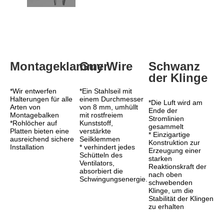
Montageklammer
Guy Wire
Schwanz 
der Klinge
*Wir entwerfen 
*Ein Stahlseil mit 
Halterungen für alle 
einem Durchmesser 
*Die Luft wird am 
Arten von 
von 8 mm, umhüllt 
Ende der 
Montagebalken
mit rostfreiem 
Stromlinien 
*Rohlöcher auf 
Kunststoff, 
gesammelt
Platten bieten eine 
verstärkte 
* Einzigartige 
ausreichend sichere 
Seilklemmen
Konstruktion zur 
Installation
* verhindert jedes 
Erzeugung einer 
Schütteln des 
starken 
Ventilators, 
Reaktionskraft der 
absorbiert die 
nach oben 
Schwingungsenergie.
schwebenden 
Klinge, um die 
Stabilität der Klingen 
zu erhalten