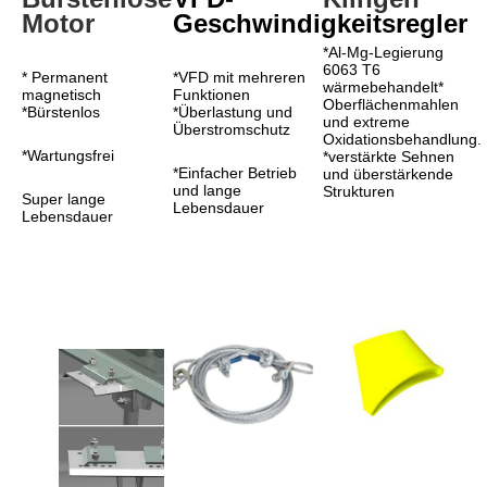
Motor
Geschwindigkeitsregler
*Al-Mg-Legierung 
6063 T6 
* Permanent 
*VFD mit mehreren 
wärmebehandelt* 
magnetisch
Funktionen
Oberflächenmahlen 
*Bürstenlos
*Überlastung und 
und extreme 
Überstromschutz
Oxidationsbehandlung.
*Wartungsfrei
*verstärkte Sehnen 
*Einfacher Betrieb 
und überstärkende 
und lange 
Strukturen
Super lange 
Lebensdauer
Lebensdauer