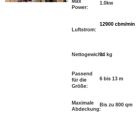
Max
1.0kw
Power:
12900 cbm/min
Luftstrom:
Nettogewicht:
94 kg
Passend
6 bis 13 m
für die
Größe:
Maximale
Bis zu 800 qm
Abdeckung: