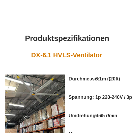
Produktspezifikationen
DX-6.1 HVLS-Ventilator
Durchmesser:
6.1m ((20ft)
Spannung:
1p 220-240V / 3p
Umdrehungen:
0-65 r/min