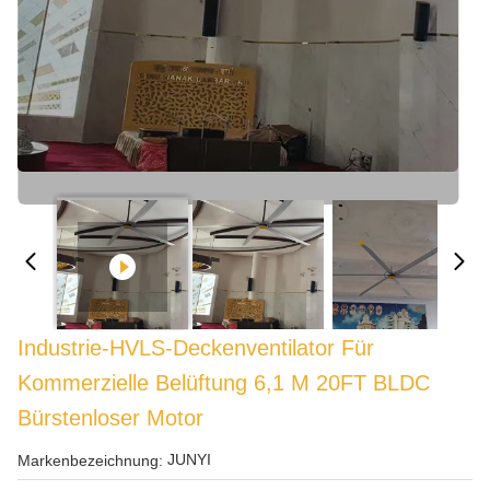
Industrie-HVLS-Deckenventilator Für
Kommerzielle Belüftung 6,1 M 20FT BLDC
Bürstenloser Motor
JUNYI
Markenbezeichnung: