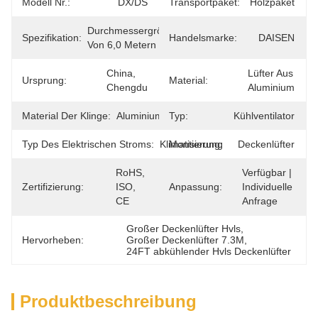
Modell Nr.:
DX/DS
Transportpaket:
Holzpaket
Durchmessergröße 
Spezifikation:
Handelsmarke:
DAISEN
Von 6,0 Metern
China, 
Lüfter Aus 
Ursprung:
Material:
Chengdu
Aluminium
Material Der Klinge:
Aluminium
Typ:
Kühlventilator
Typ Des Elektrischen Stroms:
Klimatisierung
Montierung:
Deckenlüfter
RoHS, 
Verfügbar | 
Zertifizierung:
ISO, 
Anpassung:
Individuelle 
CE
Anfrage
Großer Deckenlüfter Hvls
, 
Hervorheben:
Großer Deckenlüfter 7.3M
, 
24FT abkühlender Hvls Deckenlüfter
Produktbeschreibung