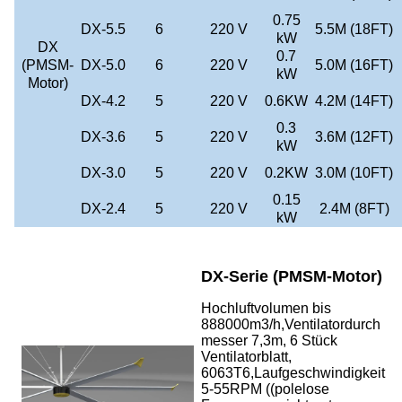
0.75
DX-5.5
6
220 V
5.5M (18FT)
kW
DX
0.7
(PMSM-
DX-5.0
6
220 V
5.0M (16FT)
kW
Motor)
DX-4.2
5
220 V
0.6KW
4.2M (14FT)
0.3
DX-3.6
5
220 V
3.6M (12FT)
kW
DX-3.0
5
220 V
0.2KW
3.0M (10FT)
0.15
DX-2.4
5
220 V
2.4M (8FT)
kW
DX-Serie (PMSM-Motor)
Hochluftvolumen bis
888000m3/h,Ventilatordurch
messer 7,3m, 6 Stück
Ventilatorblatt,
6063T6,Laufgeschwindigkeit
5-55RPM ((polelose