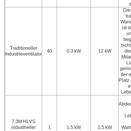
s
Die 
tr
Wand
ist 
u
beg
nicht
Traditioneller
40
0.3 kW
12 kW
die
Industrieventilator
Mitar
Lü
gemis
der 
Platz
e
Lebe
Abdec
Le
7.3M HLVS
industrieller
1
1.5 kW
1.5 kW
Wart