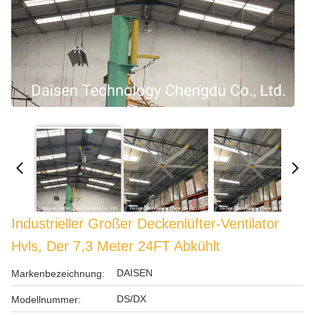
Industrieller Großer Deckenlüfter-Ventilator
Hvls, Der 7,3 Meter 24FT Abkühlt
DAISEN
Markenbezeichnung:
DS/DX
Modellnummer: