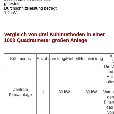
getestete
Durchschnittsleistung beträgt
1,2 kW.
Vergleich von drei Kühlmethoden in einer
1000 Quadratmeter großen Anlage
Al
Kühlmodus
Anzahl
Leistung/Einheit
Hochleistung
V
Die 
und 
Anl
isoli
Zentrale
1
80 kW
80 kW
Wartu
Klimaanlage
den
Filte
das
von