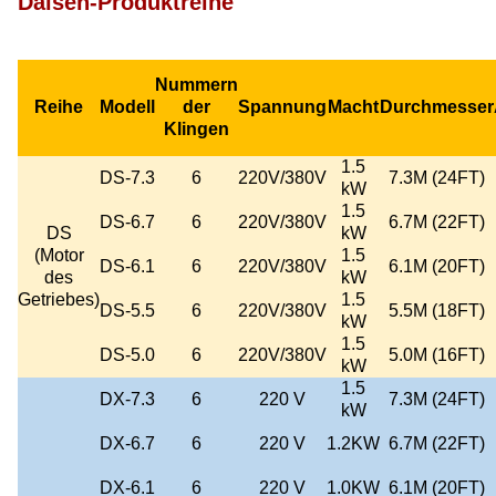
Daisen-Produktreihe
Nummern
Reihe
Modell
der
Spannung
Macht
Durchmesser
Klingen
1.5
DS-7.3
6
220V/380V
7.3M (24FT)
kW
1.5
DS-6.7
6
220V/380V
6.7M (22FT)
DS
kW
(Motor
1.5
DS-6.1
6
220V/380V
6.1M (20FT)
des
kW
Getriebes)
1.5
DS-5.5
6
220V/380V
5.5M (18FT)
kW
1.5
DS-5.0
6
220V/380V
5.0M (16FT)
kW
1.5
DX-7.3
6
220 V
7.3M (24FT)
kW
DX-6.7
6
220 V
1.2KW
6.7M (22FT)
DX-6.1
6
220 V
1.0KW
6.1M (20FT)