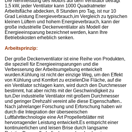
Die Nennleistung des Motors auf dem Ventilator beträgt
1,5 kW, jeder Ventilator kann 1000 Quadratmeter
Arbeitsfläche abdecken, 8 Stunden pro Tag, ist nur 10
Grad Leistung Energieverbrauch,im Vergleich zu typischen
kleinen Lüftern und hohem Energieverbrauch, kann der
große industrielle Deckenventilator als Modell der
Energieeinsparung bezeichnet werden, kann Ihre
Betriebskosten erheblich senken.
Arbeitsprinzip
:
Der große Deckenventilator ist eine Reihe von Produkten,
die speziell für Energieeinsparungen und die
Verbesserung der Arbeitsumgebung entwickelt
wurden.Kühlung ist nicht der einzige Weg, um den Effekt
von Kühlung und Komfort zu erzielenDie Fläche, auf die
ein Ventilator schlagen kann, wird durch den Durchmesser
bestimmt, hat aber nichts mit der Geschwindigkeit zu
tun.Der industrielle Ventilator mit großem Durchmesser
und geringer Drehzahl vereint alle diese Eigenschaften..
Nach jahrelanger Forschung und Erforschung haben wir
durch die Integration der überseeischen
Luftfahrttechnologie eine Art Propellerblätter mit
hervorragender Leistung entwickelt.Es entspricht einer
kontinuierlichen und leisen Brise durch langsame