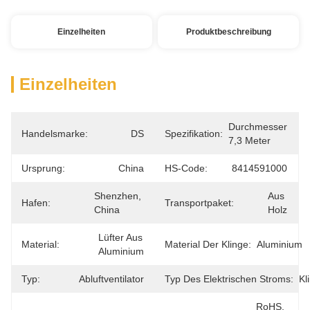
Einzelheiten
Produktbeschreibung
Einzelheiten
Durchmesser 
Handelsmarke:
DS
Spezifikation:
7,3 Meter
Ursprung:
China
HS-Code:
8414591000
Shenzhen, 
Aus 
Hafen:
Transportpaket:
China
Holz
Lüfter Aus 
Material:
Material Der Klinge:
Aluminium
Aluminium
Typ:
Abluftventilator
Typ Des Elektrischen Stroms:
Kl
RoHS, 