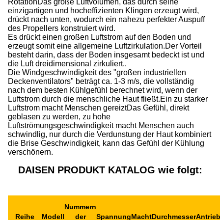
RotationDas große Luftvolumen, das durch seine
einzigartigen und hocheffizienten Klingen erzeugt wird,
drückt nach unten, wodurch ein nahezu perfekter Auspuff
des Propellers konstruiert wird.
Es drückt einen großen Luftstrom auf den Boden und
erzeugt somit eine allgemeine Luftzirkulation.Der Vorteil
besteht darin, dass der Boden insgesamt bedeckt ist und
die Luft dreidimensional zirkuliert..
Die Windgeschwindigkeit des "großen industriellen
Deckenventilators" beträgt ca. 1-3 m/s, die vollständig
nach dem besten Kühlgefühl berechnet wird, wenn der
Luftstrom durch die menschliche Haut fließt.Ein zu starker
Luftstrom macht Menschen gereiztDas Gefühl, direkt
geblasen zu werden, zu hohe
Luftströmungsgeschwindigkeit macht Menschen auch
schwindlig, nur durch die Verdunstung der Haut kombiniert
die Brise Geschwindigkeit, kann das Gefühl der Kühlung
verschönern.
DAISEN PRODUKT KATALOG wie folgt:
Nummern
Reihe
Modell
der
Spannung
Macht
Durchmesser
Antrie