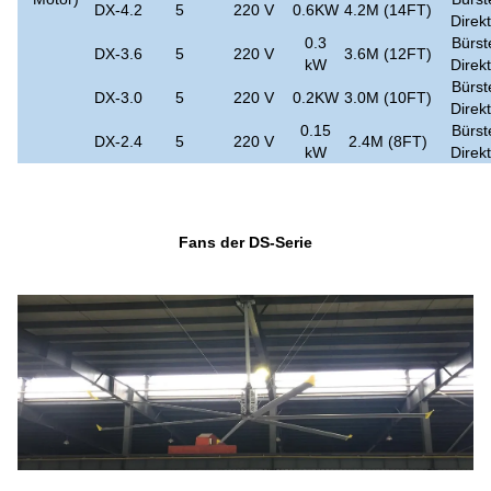
DX-4.2
5
220 V
0.6KW
4.2M (14FT)
Direk
0.3
Bürst
DX-3.6
5
220 V
3.6M (12FT)
kW
Direk
Bürst
DX-3.0
5
220 V
0.2KW
3.0M (10FT)
Direk
0.15
Bürst
DX-2.4
5
220 V
2.4M (8FT)
kW
Direk
Fans der DS-Serie