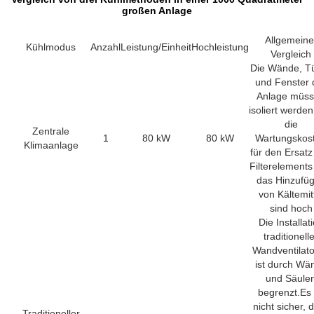
großen Anlage
Allgemeine
Kühlmodus
Anzahl
Leistung/Einheit
Hochleistung
Vergleich
Die Wände, T
und Fenster 
Anlage müs
isoliert werde
die
Zentrale
1
80 kW
80 kW
Wartungskos
Klimaanlage
für den Ersatz
Filterelements
das Hinzufü
von Kältemit
sind hoch
Die Installat
traditionell
Wandventilat
ist durch Wä
und Säule
begrenzt.Es 
nicht sicher, 
Traditioneller