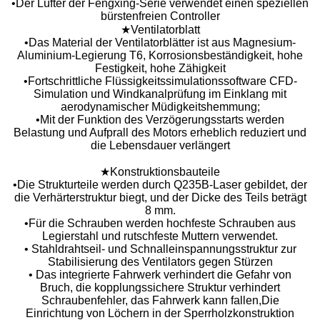
•Der Lüfter der Fengxing-Serie verwendet einen speziellen
bürstenfreien Controller
★Ventilatorblatt
•Das Material der Ventilatorblätter ist aus Magnesium-
Aluminium-Legierung T6, Korrosionsbeständigkeit, hohe
Festigkeit, hohe Zähigkeit
•Fortschrittliche Flüssigkeitssimulationssoftware CFD-
Simulation und Windkanalprüfung im Einklang mit
aerodynamischer Müdigkeitshemmung;
•Mit der Funktion des Verzögerungsstarts werden
Belastung und Aufprall des Motors erheblich reduziert und
die Lebensdauer verlängert
★Konstruktionsbauteile
•Die Strukturteile werden durch Q235B-Laser gebildet, der
die Verhärterstruktur biegt, und der Dicke des Teils beträgt
8 mm.
•Für die Schrauben werden hochfeste Schrauben aus
Legierstahl und rutschfeste Muttern verwendet.
• Stahldrahtseil- und Schnalleinspannungsstruktur zur
Stabilisierung des Ventilators gegen Stürzen
• Das integrierte Fahrwerk verhindert die Gefahr von
Bruch, die kopplungssichere Struktur verhindert
Schraubenfehler, das Fahrwerk kann fallen,Die
Einrichtung von Löchern in der Sperrholzkonstruktion