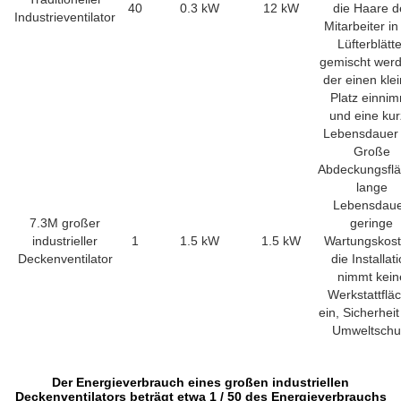
40
0.3 kW
12 kW
die Haare d
Industrieventilator
Mitarbeiter in
Lüfterblätte
gemischt werd
der einen kle
Platz einni
und eine ku
Lebensdauer 
Große
Abdeckungsflä
lange
Lebensdaue
7.3M großer
geringe
industrieller
1
1.5 kW
1.5 kW
Wartungskost
Deckenventilator
die Installat
nimmt kein
Werkstattflä
ein, Sicherhei
Umweltschu
Der Energieverbrauch eines großen industriellen
Deckenventilators beträgt etwa 1 / 50 des Energieverbrauchs