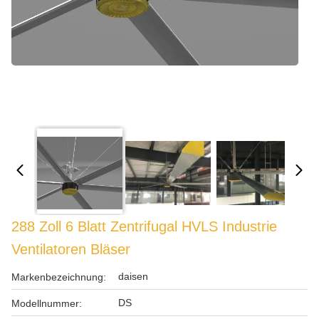
288 Zoll 6 Blatt Zentrifugal HVLS Industrie
Ventilatoren Bläser
daisen
Markenbezeichnung:
DS
Modellnummer: