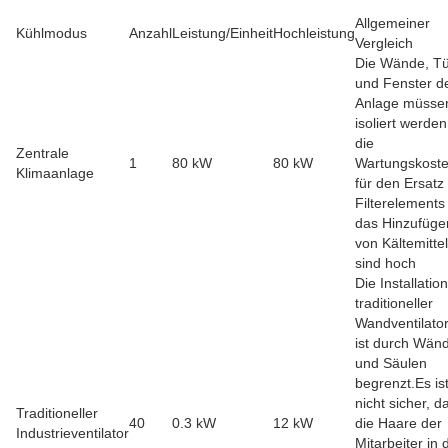
Allgemeiner
Kühlmodus
Anzahl
Leistung/Einheit
Hochleistung
Vergleich
Die Wände, T
und Fenster d
Anlage müsse
isoliert werde
die
Zentrale
1
80 kW
80 kW
Wartungskost
Klimaanlage
für den Ersatz
Filterelements
das Hinzufüge
von Kältemittel
sind hoch
Die Installation
traditioneller
Wandventilato
ist durch Wän
und Säulen
begrenzt.Es is
nicht sicher, d
Traditioneller
40
0.3 kW
12 kW
die Haare der
Industrieventilator
Mitarbeiter in 