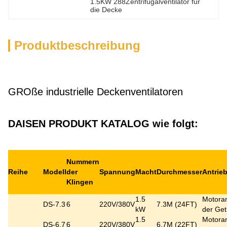
1.5KW 288Zentrifugalventilator für 
die Decke
Produktbeschreibung
GROße industrielle Deckenventilatoren
DAISEN PRODUKT KATALOG wie folgt:
Nummern
Reihe
Modell
der
Spannung
Macht
Durchmesser
Antrie
Klingen
1.5
Motoran
DS-7.3
6
220V/380V
7.3M (24FT)
kW
der Get
1.5
Motoran
DS-6.7
6
220V/380V
6.7M (22FT)