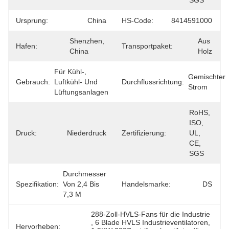
SGS
Ursprung:
China
HS-Code:
8414591000
Shenzhen, 
Aus 
Hafen:
Transportpaket:
China
Holz
Für Kühl-, 
Gemischter 
Gebrauch:
Luftkühl- Und 
Durchflussrichtung:
Strom
Lüftungsanlagen
RoHS, 
ISO, 
Druck:
Niederdruck
Zertifizierung:
UL, 
CE, 
SGS
Durchmesser 
Spezifikation:
Von 2,4 Bis 
Handelsmarke:
DS
7,3 M
288-Zoll-HVLS-Fans für die Industrie
, 
6 Blade HVLS Industrieventilatoren
, 
Hervorheben: