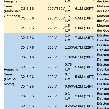
Fengshen-
kW
der Get
Serie
1.5
Motoran
DS-6.1
6
220V/380V
6.1M (20FT)
(Motor des
kW
der Get
Getriebes)
1.5
Motoran
DS-5.5
6
220V/380V
5.5M (18FT)
kW
der Get
1.5
Motoran
DS-5.0
6
220V/380V
5.0M (16FT)
kW
der Get
1.5
Bürsten
DX-7.3
6
220 V
7.3M (24FT)
kW
Direkta
Bürsten
DX-6.7
6
220 V
1.2KW
6.7M (22FT)
Direkta
Bürsten
DX-6.1
6
220 V
1.0KW
6.1M (20FT)
Direkta
0.75
Bürsten
DX-5.5
6
220 V
5.5M (18FT)
Fengxing-
kW
Direkta
Serie
0.7
Bürsten
DX-5.0
6
220 V
5.0M (16FT)
(PMSM-
kW
Direkta
Motor)
Bürsten
DX-4.2
5
220 V
0.6KW
4.2M (14FT)
Direkta
0.3
Bürsten
DX-3.6
5
220 V
3.6M (12FT)
kW
Direkta
Bürsten
DX-3.0
5
220 V
0.2KW
3.0M (10FT)
Direkta