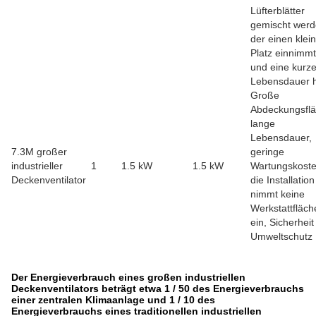
Lüfterblätter
gemischt werd
der einen klei
Platz einnimmt
und eine kurz
Lebensdauer 
Große
Abdeckungsflä
lange
Lebensdauer,
7.3M großer
geringe
industrieller
1
1.5 kW
1.5 kW
Wartungskoste
Deckenventilator
die Installation
nimmt keine
Werkstattfläch
ein, Sicherhei
Umweltschutz
Der Energieverbrauch eines großen industriellen
Deckenventilators beträgt etwa 1 / 50 des Energieverbrauchs
einer zentralen Klimaanlage und 1 / 10 des
Energieverbrauchs eines traditionellen industriellen