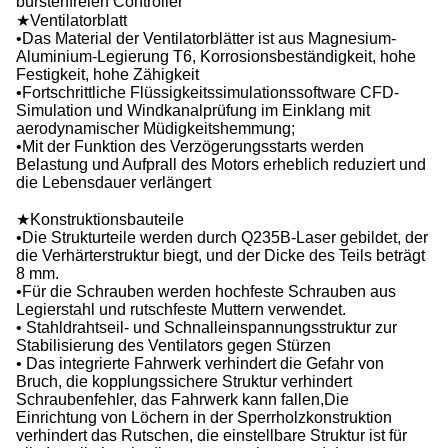
bürstenfreien Controller
★Ventilatorblatt
•Das Material der Ventilatorblätter ist aus Magnesium-
Aluminium-Legierung T6, Korrosionsbeständigkeit, hohe
Festigkeit, hohe Zähigkeit
•Fortschrittliche Flüssigkeitssimulationssoftware CFD-
Simulation und Windkanalprüfung im Einklang mit
aerodynamischer Müdigkeitshemmung;
•Mit der Funktion des Verzögerungsstarts werden
Belastung und Aufprall des Motors erheblich reduziert und
die Lebensdauer verlängert
★Konstruktionsbauteile
•Die Strukturteile werden durch Q235B-Laser gebildet, der
die Verhärterstruktur biegt, und der Dicke des Teils beträgt
8 mm.
•Für die Schrauben werden hochfeste Schrauben aus
Legierstahl und rutschfeste Muttern verwendet.
• Stahldrahtseil- und Schnalleinspannungsstruktur zur
Stabilisierung des Ventilators gegen Stürzen
• Das integrierte Fahrwerk verhindert die Gefahr von
Bruch, die kopplungssichere Struktur verhindert
Schraubenfehler, das Fahrwerk kann fallen,Die
Einrichtung von Löchern in der Sperrholzkonstruktion
verhindert das Rutschen, die einstellbare Struktur ist für