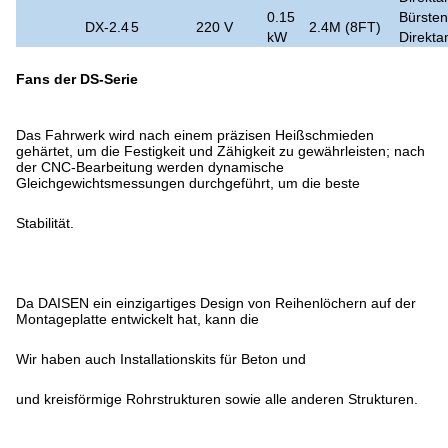
0.15
Bürsten
DX-2.4
5
220 V
2.4M (8FT)
kW
Direkta
Fans der DS-Serie
Das Fahrwerk wird nach einem präzisen Heißschmieden
gehärtet, um die Festigkeit und Zähigkeit zu gewährleisten; nach
der CNC-Bearbeitung werden dynamische
Gleichgewichtsmessungen durchgeführt, um die beste
Stabilität.
Da DAISEN ein einzigartiges Design von Reihenlöchern auf der
Montageplatte entwickelt hat, kann die
Wir haben auch Installationskits für Beton und
und kreisförmige Rohrstrukturen sowie alle anderen Strukturen.