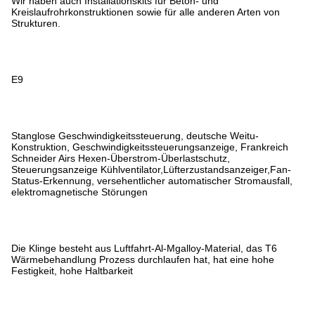
Wir haben auch Installationskits für Beton- und
Kreislaufrohrkonstruktionen sowie für alle anderen Arten von
Strukturen.
E9
Stanglose Geschwindigkeitssteuerung, deutsche Weitu-
Konstruktion, Geschwindigkeitssteuerungsanzeige, Frankreich
Schneider Airs Hexen-Überstrom-Überlastschutz,
Steuerungsanzeige Kühlventilator,Lüfterzustandsanzeiger,Fan-
Status-Erkennung, versehentlicher automatischer Stromausfall,
elektromagnetische Störungen
Die Klinge besteht aus Luftfahrt-Al-Mgalloy-Material, das T6
Wärmebehandlung Prozess durchlaufen hat, hat eine hohe
Festigkeit, hohe Haltbarkeit