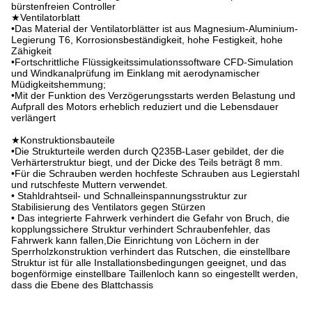
bürstenfreien Controller
★Ventilatorblatt
•Das Material der Ventilatorblätter ist aus Magnesium-Aluminium-
Legierung T6, Korrosionsbeständigkeit, hohe Festigkeit, hohe
Zähigkeit
•Fortschrittliche Flüssigkeitssimulationssoftware CFD-Simulation
und Windkanalprüfung im Einklang mit aerodynamischer
Müdigkeitshemmung;
•Mit der Funktion des Verzögerungsstarts werden Belastung und
Aufprall des Motors erheblich reduziert und die Lebensdauer
verlängert
★Konstruktionsbauteile
•Die Strukturteile werden durch Q235B-Laser gebildet, der die
Verhärterstruktur biegt, und der Dicke des Teils beträgt 8 mm.
•Für die Schrauben werden hochfeste Schrauben aus Legierstahl
und rutschfeste Muttern verwendet.
• Stahldrahtseil- und Schnalleinspannungsstruktur zur
Stabilisierung des Ventilators gegen Stürzen
• Das integrierte Fahrwerk verhindert die Gefahr von Bruch, die
kopplungssichere Struktur verhindert Schraubenfehler, das
Fahrwerk kann fallen,Die Einrichtung von Löchern in der
Sperrholzkonstruktion verhindert das Rutschen, die einstellbare
Struktur ist für alle Installationsbedingungen geeignet, und das
bogenförmige einstellbare Taillenloch kann so eingestellt werden,
dass die Ebene des Blattchassis