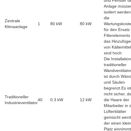
und Fenster d
Anlage müsse
isoliert werde
die
Zentrale
1
80 kW
80 kW
Wartungskost
Klimaanlage
für den Ersatz
Filterelements
das Hinzufüge
von Kältemittel
sind hoch
Die Installation
traditioneller
Wandventilato
ist durch Wän
und Säulen
begrenzt.Es is
nicht sicher, d
Traditioneller
40
0.3 kW
12 kW
die Haare der
Industrieventilator
Mitarbeiter in 
Lüfterblätter
gemischt werd
der einen klei
Platz einnimmt