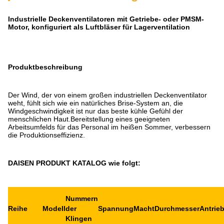
Industrielle Deckenventilatoren mit Getriebe- oder PMSM-
Motor, konfiguriert als Luftbläser für Lagerventilation
Produktbeschreibung
Der Wind, der von einem großen industriellen Deckenventilator
weht, fühlt sich wie ein natürliches Brise-System an, die
Windgeschwindigkeit ist nur das beste kühle Gefühl der
menschlichen Haut.Bereitstellung eines geeigneten
Arbeitsumfelds für das Personal im heißen Sommer, verbessern
die Produktionseffizienz.
DAISEN PRODUKT KATALOG wie folgt:
Nummern
Reihe
Modell
der
Spannung
Macht
Durchmesser
Antrie
Klingen