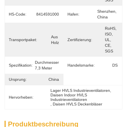
SGS
Shenzhen, 
HS-Code:
8414591000
Hafen:
China
RoHS, 
ISO, 
Aus 
Transportpaket:
Zertifizierung:
UL, 
Holz
CE, 
SGS
Durchmesser 
Spezifikation:
Handelsmarke:
DS
7,3 Meter
Ursprung:
China
Lager HVLS Industrieventilatoren
, 
Daisen Indoor HVLS 
Hervorheben:
Industrieventilatoren
, 
Daisen HVLS Deckenbläser
Produktbeschreibung