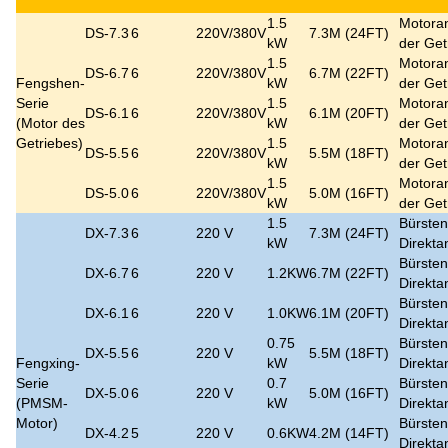
1.5
Motoran
DS-7.3
6
220V/380V
7.3M (24FT)
kW
der Get
1.5
Motoran
DS-6.7
6
220V/380V
6.7M (22FT)
Fengshen-
kW
der Get
Serie
1.5
Motoran
DS-6.1
6
220V/380V
6.1M (20FT)
(Motor des
kW
der Get
Getriebes)
1.5
Motoran
DS-5.5
6
220V/380V
5.5M (18FT)
kW
der Get
1.5
Motoran
DS-5.0
6
220V/380V
5.0M (16FT)
kW
der Get
1.5
Bürsten
DX-7.3
6
220 V
7.3M (24FT)
kW
Direkta
Bürsten
DX-6.7
6
220 V
1.2KW
6.7M (22FT)
Direkta
Bürsten
DX-6.1
6
220 V
1.0KW
6.1M (20FT)
Direkta
0.75
Bürsten
DX-5.5
6
220 V
5.5M (18FT)
Fengxing-
kW
Direkta
Serie
0.7
Bürsten
DX-5.0
6
220 V
5.0M (16FT)
(PMSM-
kW
Direkta
Motor)
Bürsten
DX-4.2
5
220 V
0.6KW
4.2M (14FT)
Direkta