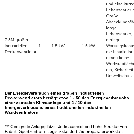
und eine kurz
Lebensdauer 
Große
Abdeckungsflä
lange
Lebensdauer,
7.3M großer
geringe
industrieller
1
1.5 kW
1.5 kW
Wartungskoste
Deckenventilator
die Installation
nimmt keine
Werkstattfläch
ein, Sicherhei
Umweltschutz
Der Energieverbrauch eines großen industriellen
Deckenventilators beträgt etwa 1 / 50 des Energieverbrauchs
einer zentralen Klimaanlage und 1 / 10 des
Energieverbrauchs eines traditionellen industriellen
Wandventilators
*** Geeignete Anlageplätze: Jede ausreichend hohe Struktur von
Fabrik, Sportzentrum, Logistikstandort, Autoreparaturwerkstatt,