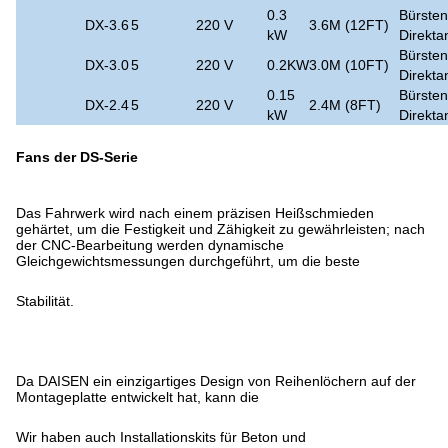
0.3
Bürsten
DX-3.6
5
220 V
3.6M (12FT)
kW
Direkta
Bürsten
DX-3.0
5
220 V
0.2KW
3.0M (10FT)
Direkta
0.15
Bürsten
DX-2.4
5
220 V
2.4M (8FT)
kW
Direkta
Fans der DS-Serie
Das Fahrwerk wird nach einem präzisen Heißschmieden
gehärtet, um die Festigkeit und Zähigkeit zu gewährleisten; nach
der CNC-Bearbeitung werden dynamische
Gleichgewichtsmessungen durchgeführt, um die beste
Stabilität.
Da DAISEN ein einzigartiges Design von Reihenlöchern auf der
Montageplatte entwickelt hat, kann die
Wir haben auch Installationskits für Beton und