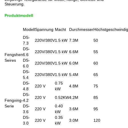
Steuerung.
Produktmodell
Modell
Spannung
Macht
Durchmesser
Höchstgeschwindig
DS-
220V/380V
1.5 kW
7.3M
50
7.3
DS-
220V/380V
1.5 kW
6.6M
55
Fengshen
6.6
Seires
DS-
220V/380V
1.5 kW
6.0M
60
6.0
DS-
220V/380V
1.5 kW
5.4M
65
5.4
DS-
0.75
220 V
4.8M
75
4.8
kW
DS-
220 V
0.52KW
4.2M
85
Fengxing-
4.2
Serie
DS-
0.40
220 V
3.6M
95
3.6
kW
DS-
0.35
220 V
3.0M
120
3.0
kW