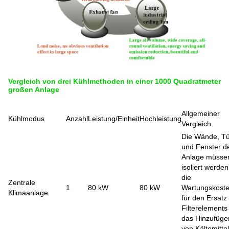
Vergleich von drei Kühlmethoden in einer 1000 Quadratmeter
großen Anlage
Allgemeiner
Kühlmodus
Anzahl
Leistung/Einheit
Hochleistung
Vergleich
Die Wände, T
und Fenster d
Anlage müsse
isoliert werde
die
Zentrale
1
80 kW
80 kW
Wartungskost
Klimaanlage
für den Ersatz
Filterelements
das Hinzufüge
von Kältemittel