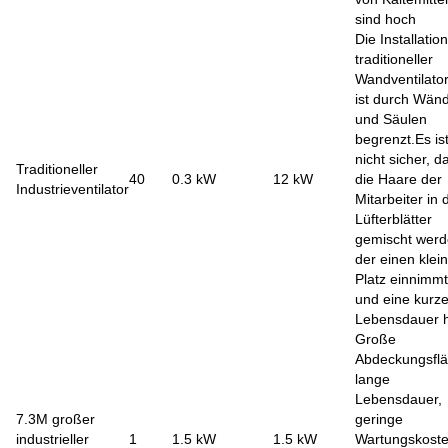
sind hoch
Die Installation
traditioneller
Wandventilato
ist durch Wän
und Säulen
begrenzt.Es is
nicht sicher, d
Traditioneller
40
0.3 kW
12 kW
die Haare der
Industrieventilator
Mitarbeiter in 
Lüfterblätter
gemischt werd
der einen klei
Platz einnimmt
und eine kurz
Lebensdauer 
Große
Abdeckungsflä
lange
Lebensdauer,
7.3M großer
geringe
industrieller
1
1.5 kW
1.5 kW
Wartungskoste