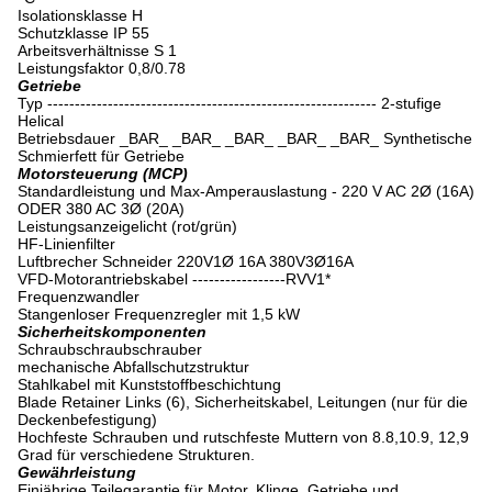
Isolationsklasse H
Schutzklasse IP 55
Arbeitsverhältnisse S 1
Leistungsfaktor 0,8/0.78
Getriebe
Typ ------------------------------------------------------------ 2-stufige
Helical
Betriebsdauer _BAR_ _BAR_ _BAR_ _BAR_ _BAR_ Synthetische
Schmierfett für Getriebe
Motorsteuerung (MCP)
Standardleistung und Max-Amperauslastung - 220 V AC 2Ø (16A)
ODER 380 AC 3Ø (20A)
Leistungsanzeigelicht (rot/grün)
HF-Linienfilter
Luftbrecher Schneider 220V1Ø 16A 380V3Ø16A
VFD-Motorantriebskabel -----------------RVV1*
Frequenzwandler
Stangenloser Frequenzregler mit 1,5 kW
Sicherheitskomponenten
Schraubschraubschrauber
mechanische Abfallschutzstruktur
Stahlkabel mit Kunststoffbeschichtung
Blade Retainer Links (6), Sicherheitskabel, Leitungen (nur für die
Deckenbefestigung)
Hochfeste Schrauben und rutschfeste Muttern von 8.8,10.9, 12,9
Grad für verschiedene Strukturen.
Gewährleistung
Einjährige Teilegarantie für Motor, Klinge, Getriebe und