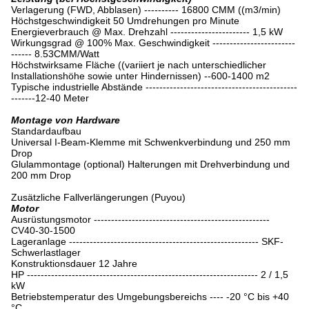
Verlagerung (FWD, Abblasen) ---------- 16800 CMM ((m3/min)
Höchstgeschwindigkeit 50 Umdrehungen pro Minute
Energieverbrauch @ Max. Drehzahl ----------------------- 1,5 kW
Wirkungsgrad @ 100% Max. Geschwindigkeit ------------------------
------ 8.53CMM/Watt
Höchstwirksame Fläche ((variiert je nach unterschiedlicher
Installationshöhe sowie unter Hindernissen) --600-1400 m2
Typische industrielle Abstände --------------------------------------------
-------12-40 Meter
Montage von Hardware
Standardaufbau
Universal I-Beam-Klemme mit Schwenkverbindung und 250 mm
Drop
Glulammontage (optional) Halterungen mit Drehverbindung und
200 mm Drop
Zusätzliche Fallverlängerungen (Puyou)
Motor
Ausrüstungsmotor ---------------------------------------------------
CV40-30-1500
Lageranlage ------------------------------------------------------- SKF-
Schwerlastlager
Konstruktionsdauer 12 Jahre
HP ------------------------------------------------------------------- 2 / 1,5
kW
Betriebstemperatur des Umgebungsbereichs ---- -20 °C bis +40
°C