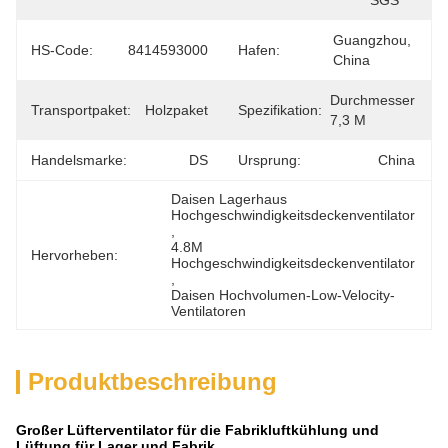
SGS
Guangzhou, 
HS-Code:
8414593000
Hafen:
China
Durchmesser 
Transportpaket:
Holzpaket
Spezifikation:
7,3 M
Handelsmarke:
DS
Ursprung:
China
Daisen Lagerhaus 
Hochgeschwindigkeitsdeckenventilator
, 
4.8M 
Hervorheben:
Hochgeschwindigkeitsdeckenventilator
, 
Daisen Hochvolumen-Low-Velocity-
Ventilatoren
Produktbeschreibung
Großer Lüfterventilator für die Fabrikluftkühlung und
Lüftung für Lager und Fabrik