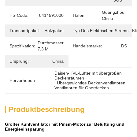
SGS
Guangzhou, 
HS-Code:
8414591000
Hafen:
China
Transportpaket:
Holzpaket
Typ Des Elektrischen Stroms:
Kl
Durchmesser 
Spezifikation:
Handelsmarke:
DS
7,3 M
Ursprung:
China
Daisen-HVL-Lüfter mit übergroßen 
Deckenräumen
Hervorheben:
, 
Übergewichtige Deckenventilatoren
, 
Ventilatoren für Oberdecken
Produktbeschreibung
Großer Kühlventilator mit Pmsm-Motor zur Belüftung und
Energieeinsparung