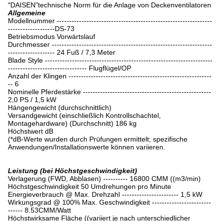
"DAISEN"technische Norm für die Anlage von Deckenventilatoren
Allgemeine
Modellnummer ---------------------------------------------------------------
-------------------DS-73
Betriebsmodus Vorwärtslauf
Durchmesser -----------------------------------------------------------------
------------------- 24 Fuß / 7,3 Meter
Blade Style --------------------------------------------------------------------
-------------------------------- Flugflügel/OP
Anzahl der Klingen ----------------------------------------------------------
-- 6
Nominelle Pferdestärke ----------------------------------------------------
2,0 PS / 1,5 kW
Hängengewicht (durchschnittlich)
Versandgewicht (einschließlich Kontrollschachtel,
Montagehardware) (Durchschnitt) 186 kg
Höchstwert dB
(*dB-Werte wurden durch Prüfungen ermittelt; spezifische
Anwendungen/Installationswerte können variieren.
Leistung (bei Höchstgeschwindigkeit)
Verlagerung (FWD, Abblasen) ---------- 16800 CMM ((m3/min)
Höchstgeschwindigkeit 50 Umdrehungen pro Minute
Energieverbrauch @ Max. Drehzahl ----------------------- 1,5 kW
Wirkungsgrad @ 100% Max. Geschwindigkeit ------------------------
------ 8.53CMM/Watt
Höchstwirksame Fläche ((variiert je nach unterschiedlicher