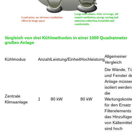
Vergleich von drei Kühlmethoden in einer 1000 Quadratmeter
großen Anlage
Allgemeiner
Kühlmodus
Anzahl
Leistung/Einheit
Hochleistung
Vergleich
Die Wände, T
und Fenster d
Anlage müsse
isoliert werde
die
Zentrale
1
80 kW
80 kW
Wartungskost
Klimaanlage
für den Ersatz
Filterelements
das Hinzufüge
von Kältemittel
sind hoch