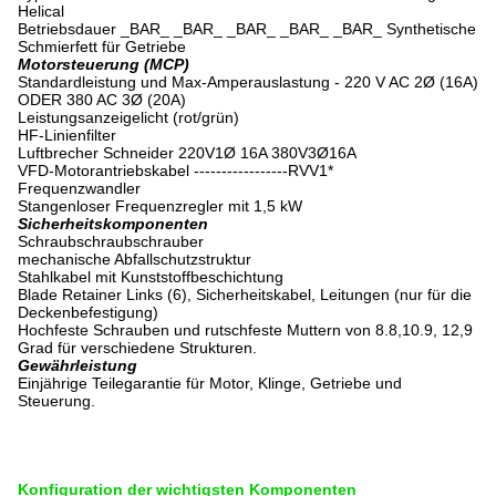
Helical
Betriebsdauer _BAR_ _BAR_ _BAR_ _BAR_ _BAR_ Synthetische
Schmierfett für Getriebe
Motorsteuerung (MCP)
Standardleistung und Max-Amperauslastung - 220 V AC 2Ø (16A)
ODER 380 AC 3Ø (20A)
Leistungsanzeigelicht (rot/grün)
HF-Linienfilter
Luftbrecher Schneider 220V1Ø 16A 380V3Ø16A
VFD-Motorantriebskabel -----------------RVV1*
Frequenzwandler
Stangenloser Frequenzregler mit 1,5 kW
Sicherheitskomponenten
Schraubschraubschrauber
mechanische Abfallschutzstruktur
Stahlkabel mit Kunststoffbeschichtung
Blade Retainer Links (6), Sicherheitskabel, Leitungen (nur für die
Deckenbefestigung)
Hochfeste Schrauben und rutschfeste Muttern von 8.8,10.9, 12,9
Grad für verschiedene Strukturen.
Gewährleistung
Einjährige Teilegarantie für Motor, Klinge, Getriebe und
Steuerung.
Konfiguration der wichtigsten Komponenten