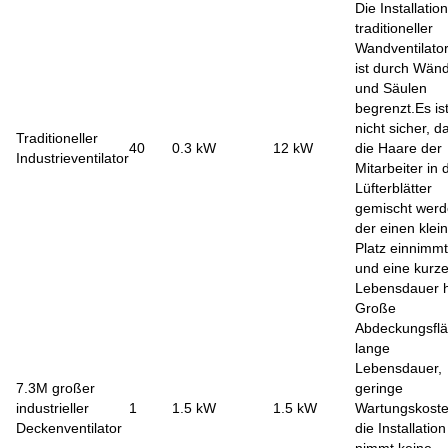
Die Installation
traditioneller
Wandventilato
ist durch Wän
und Säulen
begrenzt.Es is
nicht sicher, d
Traditioneller
40
0.3 kW
12 kW
die Haare der
Industrieventilator
Mitarbeiter in 
Lüfterblätter
gemischt werd
der einen klei
Platz einnimmt
und eine kurz
Lebensdauer 
Große
Abdeckungsflä
lange
Lebensdauer,
7.3M großer
geringe
industrieller
1
1.5 kW
1.5 kW
Wartungskoste
Deckenventilator
die Installation
nimmt keine