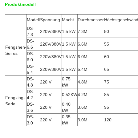
Produktmodell
Modell
Spannung
Macht
Durchmesser
Höchstgeschwindi
DS-
220V/380V
1.5 kW
7.3M
50
7.3
DS-
220V/380V
1.5 kW
6.6M
55
Fengshen-
6.6
Seires
DS-
220V/380V
1.5 kW
6.0M
60
6.0
DS-
220V/380V
1.5 kW
5.4M
65
5.4
DS-
0.75
220 V
4.8M
75
4.8
kW
DS-
220 V
0.52KW
4.2M
85
Fengxing-
4.2
Serie
DS-
0.40
220 V
3.6M
95
3.6
kW
DS-
0.35
220 V
3.0M
120
3.0
kW