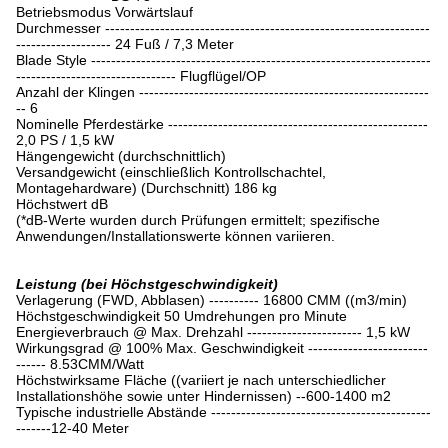
Betriebsmodus Vorwärtslauf
Durchmesser -----------------------------------------------------------------
------------------- 24 Fuß / 7,3 Meter
Blade Style --------------------------------------------------------------------
-------------------------------- Flugflügel/OP
Anzahl der Klingen ----------------------------------------------------------
-- 6
Nominelle Pferdestärke ----------------------------------------------------
2,0 PS / 1,5 kW
Hängengewicht (durchschnittlich)
Versandgewicht (einschließlich Kontrollschachtel,
Montagehardware) (Durchschnitt) 186 kg
Höchstwert dB
(*dB-Werte wurden durch Prüfungen ermittelt; spezifische
Anwendungen/Installationswerte können variieren.
Leistung (bei Höchstgeschwindigkeit)
Verlagerung (FWD, Abblasen) ---------- 16800 CMM ((m3/min)
Höchstgeschwindigkeit 50 Umdrehungen pro Minute
Energieverbrauch @ Max. Drehzahl ----------------------- 1,5 kW
Wirkungsgrad @ 100% Max. Geschwindigkeit ------------------------
------ 8.53CMM/Watt
Höchstwirksame Fläche ((variiert je nach unterschiedlicher
Installationshöhe sowie unter Hindernissen) --600-1400 m2
Typische industrielle Abstände --------------------------------------------
-------12-40 Meter