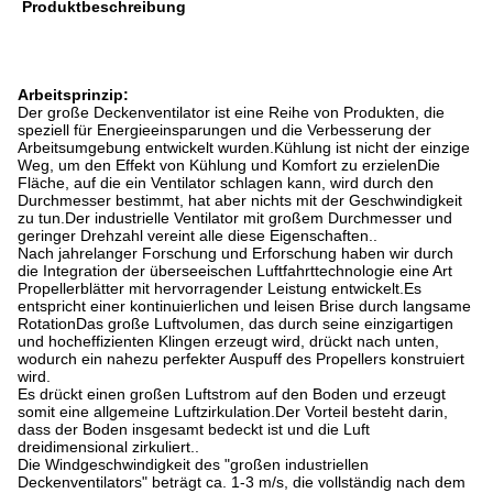
Produktbeschreibung
Arbeitsprinzip:
Der große Deckenventilator ist eine Reihe von Produkten, die
speziell für Energieeinsparungen und die Verbesserung der
Arbeitsumgebung entwickelt wurden.Kühlung ist nicht der einzige
Weg, um den Effekt von Kühlung und Komfort zu erzielenDie
Fläche, auf die ein Ventilator schlagen kann, wird durch den
Durchmesser bestimmt, hat aber nichts mit der Geschwindigkeit
zu tun.Der industrielle Ventilator mit großem Durchmesser und
geringer Drehzahl vereint alle diese Eigenschaften..
Nach jahrelanger Forschung und Erforschung haben wir durch
die Integration der überseeischen Luftfahrttechnologie eine Art
Propellerblätter mit hervorragender Leistung entwickelt.Es
entspricht einer kontinuierlichen und leisen Brise durch langsame
RotationDas große Luftvolumen, das durch seine einzigartigen
und hocheffizienten Klingen erzeugt wird, drückt nach unten,
wodurch ein nahezu perfekter Auspuff des Propellers konstruiert
wird.
Es drückt einen großen Luftstrom auf den Boden und erzeugt
somit eine allgemeine Luftzirkulation.Der Vorteil besteht darin,
dass der Boden insgesamt bedeckt ist und die Luft
dreidimensional zirkuliert..
Die Windgeschwindigkeit des "großen industriellen
Deckenventilators" beträgt ca. 1-3 m/s, die vollständig nach dem