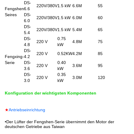
DS-
220V/380V
1.5 kW
6.6M
55
Fengshen
6.6
Seires
DS-
220V/380V
1.5 kW
6.0M
60
6.0
DS-
220V/380V
1.5 kW
5.4M
65
5.4
DS-
0.75
220 V
4.8M
75
4.8
kW
DS-
220 V
0.52KW
4.2M
85
Fengxing-
4.2
Serie
DS-
0.40
220 V
3.6M
95
3.6
kW
DS-
0.35
220 V
3.0M
120
3.0
kW
Konfiguration der wichtigsten Komponenten
★
Antriebseinrichtung
•
Der Lüfter der Fengshen-Serie übernimmt den Motor der
deutschen Getriebe aus Taiwan