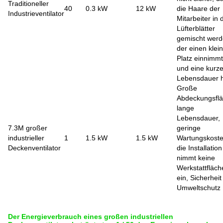
Traditioneller
40
0.3 kW
12 kW
die Haare der
Industrieventilator
Mitarbeiter in 
Lüfterblätter
gemischt werd
der einen klei
Platz einnimmt
und eine kurz
Lebensdauer 
Große
Abdeckungsflä
lange
Lebensdauer,
7.3M großer
geringe
industrieller
1
1.5 kW
1.5 kW
Wartungskoste
Deckenventilator
die Installation
nimmt keine
Werkstattfläch
ein, Sicherhei
Umweltschutz
Der Energieverbrauch eines großen industriellen