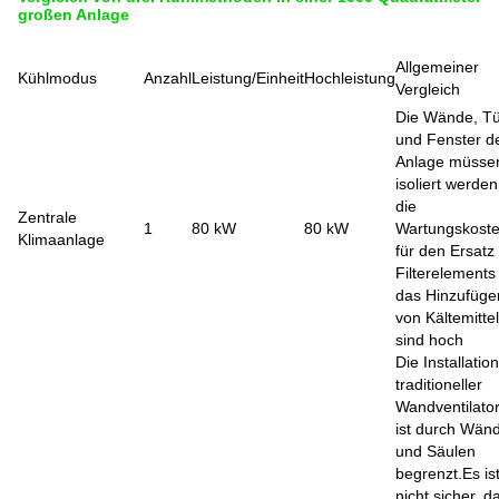
großen Anlage
Allgemeiner
Kühlmodus
Anzahl
Leistung/Einheit
Hochleistung
Vergleich
Die Wände, T
und Fenster d
Anlage müsse
isoliert werde
die
Zentrale
1
80 kW
80 kW
Wartungskost
Klimaanlage
für den Ersatz
Filterelements
das Hinzufüge
von Kältemittel
sind hoch
Die Installation
traditioneller
Wandventilato
ist durch Wän
und Säulen
begrenzt.Es is
nicht sicher, d