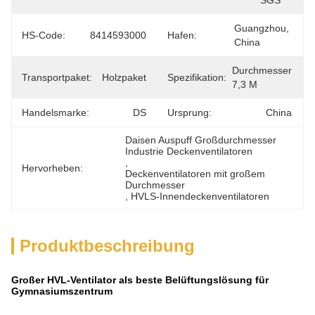
SGS
Guangzhou, 
HS-Code:
8414593000
Hafen:
China
Durchmesser 
Transportpaket:
Holzpaket
Spezifikation:
7,3 M
Handelsmarke:
DS
Ursprung:
China
Daisen Auspuff Großdurchmesser 
Industrie Deckenventilatoren
, 
Hervorheben:
Deckenventilatoren mit großem 
Durchmesser
, 
HVLS-Innendeckenventilatoren
Produktbeschreibung
Großer HVL-Ventilator als beste Belüftungslösung für
Gymnasiumszentrum