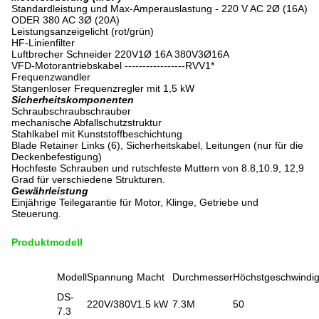
Standardleistung und Max-Amperauslastung - 220 V AC 2Ø (16A)
ODER 380 AC 3Ø (20A)
Leistungsanzeigelicht (rot/grün)
HF-Linienfilter
Luftbrecher Schneider 220V1Ø 16A 380V3Ø16A
VFD-Motorantriebskabel -----------------RVV1*
Frequenzwandler
Stangenloser Frequenzregler mit 1,5 kW
Sicherheitskomponenten
Schraubschraubschrauber
mechanische Abfallschutzstruktur
Stahlkabel mit Kunststoffbeschichtung
Blade Retainer Links (6), Sicherheitskabel, Leitungen (nur für die
Deckenbefestigung)
Hochfeste Schrauben und rutschfeste Muttern von 8.8,10.9, 12,9
Grad für verschiedene Strukturen.
Gewährleistung
Einjährige Teilegarantie für Motor, Klinge, Getriebe und
Steuerung.
Produktmodell
Modell
Spannung
Macht
Durchmesser
Höchstgeschwindig
DS-
220V/380V
1.5 kW
7.3M
50
7.3