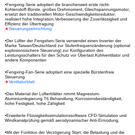
•
Fengxing-Serie adoptiert die branchenweit erste nicht-
Kohlenstoff-Bürste, großes Drehmoment, Gleichspannungsmotor,
ersetzt den traditionellen Motor-Geschwindigkeitsreduktor,
realisiert hohe Integration,Verbesserung der Zuverlässigkeit und
Effizienz der Übertragung
★
Steuerungseinrichtung
•
Der Lüfter der Fengshen-Serie verwendet einen Inverter der
Marke Taiwan/Deutschland zur Stufenfrequenzänderung (optional
explosionssichere Steuerung) zur Konfiguration des
Leistungsschalters für den Schutz vor Überlast.Kühlventilator und
andere Komponenten
•
Fengxing-Fan-Serie adoptiert eine spezielle Bürstenfreie
Steuerung
★
Ventilatorblatt
•
Das Material der Lüfterblätter nimmt Magnesium-
Aluminiumlegierung T6 Behandlung, Korrosionsbeständigkeit,
hohe Festigkeit, hohe Zähigkeit
•
Erweiterte Flüssigkeitssimulationssoftware CFD-Simulation und
Windkanalprüfung gemäß aerodynamischer Anti-Ermüdung;
•
Mit der Funktion der Verzögerung Start, die Belastung und die