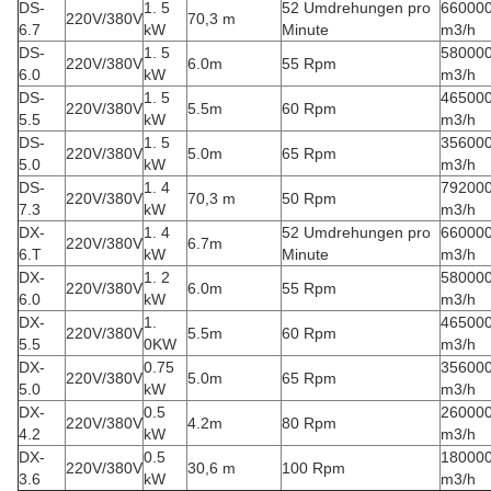
DS-
1. 5
52 Umdrehungen pro
66000
220V/380V
70,3 m
6.7
kW
Minute
m3/h
DS-
1. 5
58000
220V/380V
6.0m
55 Rpm
6.0
kW
m3/h
DS-
1. 5
46500
220V/380V
5.5m
60 Rpm
5.5
kW
m3/h
DS-
1. 5
35600
220V/380V
5.0m
65 Rpm
5.0
kW
m3/h
DS-
1. 4
79200
220V/380V
70,3 m
50 Rpm
7.3
kW
m3/h
DX-
1. 4
52 Umdrehungen pro
66000
220V/380V
6.7m
6.T
kW
Minute
m3/h
DX-
1. 2
58000
220V/380V
6.0m
55 Rpm
6.0
kW
m3/h
DX-
1.
46500
220V/380V
5.5m
60 Rpm
5.5
0KW
m3/h
DX-
0.75
35600
220V/380V
5.0m
65 Rpm
5.0
kW
m3/h
DX-
0.5
26000
220V/380V
4.2m
80 Rpm
4.2
kW
m3/h
DX-
0.5
18000
220V/380V
30,6 m
100 Rpm
3.6
kW
m3/h