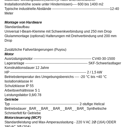
Installationshöhe sowie unter Hindernissen
)
---- 600 bis 1400 m2
Typische industrielle Abstände ---------------------------------------------------12-40
Meter
Montage von Hardware
Standardaufbau
Universal I-Beam-Klemme mit Schwenkverbindung und 250 mm Drop
Glulammontage (optional) Halterungen mit Drehverbindung und 200 mm
Drop
Zusätzliche Fallverlängerungen (Puyou)
Motor
Ausrüstungsmotor --------------------------------------------------- CV40-30-1500
Lageranlage ------------------------------------------------------- SKF-Schwerlastlager
Konstruktionsdauer 12 Jahre
HP ------------------------------------------------------------------- 2 / 1,5 kW
Betriebstemperatur des Umgebungsbereichs ---- -20 °C bis +40 °C
Isolationsklasse H
Schutzklasse IP 55
Arbeitsverhältnisse S 1
Leistungsfaktor 0,8/0.78
Getriebe
Typ ------------------------------------------------------------ 2-stufige Helical
Betriebsdauer _BAR_ _BAR_ _BAR_ _BAR_ _BAR_ Synthetische
Schmierfett für Getriebe
Motorsteuerung (MCP)
Standardleistung und Max-Amperauslastung - 220 V AC 2Ø (16A) ODER
380 AC 3Ø (20A)