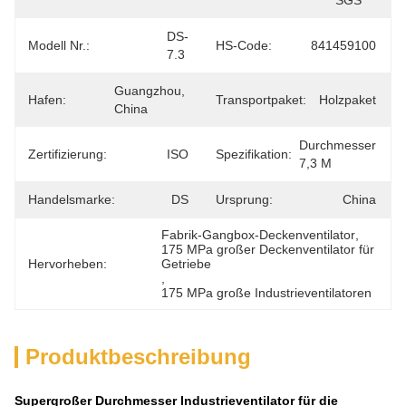
SGS
DS-
Modell Nr.:
HS-Code:
841459100
7.3
Guangzhou, 
Hafen:
Transportpaket:
Holzpaket
China
Durchmesser 
Zertifizierung:
ISO
Spezifikation:
7,3 M
Handelsmarke:
DS
Ursprung:
China
Fabrik-Gangbox-Deckenventilator
, 
175 MPa großer Deckenventilator für 
Hervorheben:
Getriebe
, 
175 MPa große Industrieventilatoren
Produktbeschreibung
Supergroßer Durchmesser Industrieventilator für die