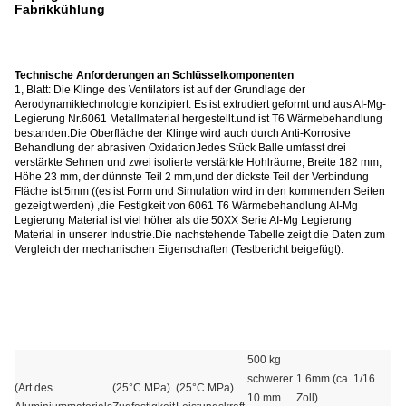
Fabrikkühlung
Technische Anforderungen an Schlüsselkomponenten
1, Blatt: Die Klinge des Ventilators ist auf der Grundlage der
Aerodynamiktechnologie konzipiert. Es ist extrudiert geformt und aus AI-Mg-
Legierung Nr.6061 Metallmaterial hergestellt.und ist T6 Wärmebehandlung
bestanden.Die Oberfläche der Klinge wird auch durch Anti-Korrosive
Behandlung der abrasiven OxidationJedes Stück Balle umfasst drei
verstärkte Sehnen und zwei isolierte verstärkte Hohlräume, Breite 182 mm,
Höhe 23 mm, der dünnste Teil 2 mm,und der dickste Teil der Verbindung
Fläche ist 5mm ((es ist Form und Simulation wird in den kommenden Seiten
gezeigt werden) ,die Festigkeit von 6061 T6 Wärmebehandlung AI-Mg
Legierung Material ist viel höher als die 50XX Serie AI-Mg Legierung
Material in unserer Industrie.Die nachstehende Tabelle zeigt die Daten zum
Vergleich der mechanischen Eigenschaften (Testbericht beigefügt).
500 kg
schwerer
1.6mm (ca. 1/16
(Art des
(25°C MPa)
(25°C MPa)
10 mm
Zoll)