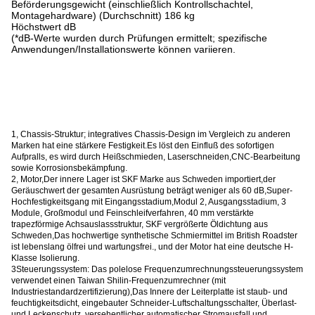
Beförderungsgewicht (einschließlich Kontrollschachtel,
Montagehardware) (Durchschnitt) 186 kg
Höchstwert dB
(*dB-Werte wurden durch Prüfungen ermittelt; spezifische
Anwendungen/Installationswerte können variieren.
1, Chassis-Struktur; integratives Chassis-Design im Vergleich zu anderen
Marken hat eine stärkere Festigkeit.Es löst den Einfluß des sofortigen
Aufpralls, es wird durch Heißschmieden, Laserschneiden,CNC-Bearbeitung
sowie Korrosionsbekämpfung.
2, Motor
,
Der innere Lager ist SKF Marke aus Schweden importiert,der
Geräuschwert der gesamten Ausrüstung beträgt weniger als 60 dB,Super-
Hochfestigkeitsgang mit Eingangsstadium,Modul 2, Ausgangsstadium, 3
Module, Großmodul und Feinschleifverfahren, 40 mm verstärkte
trapezförmige Achsauslassstruktur, SKF vergrößerte Öldichtung aus
Schweden,Das hochwertige synthetische Schmiermittel im British Roadster
ist lebenslang ölfrei und wartungsfrei., und der Motor hat eine deutsche H-
Klasse Isolierung.
3Steuerungssystem: Das polelose Frequenzumrechnungssteuerungssystem
verwendet einen Taiwan Shilin-Frequenzumrechner (mit
Industriestandardzertifizierung),Das Innere der Leiterplatte ist staub- und
feuchtigkeitsdicht, eingebauter Schneider-Luftschaltungsschalter, Überlast-
und Leckenschutz, versehentlicher automatischer Stromausfall und