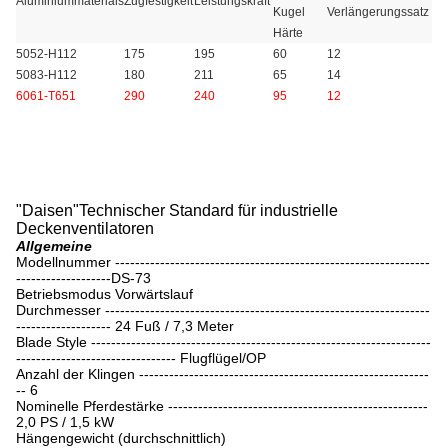
Aluminiummaterials
Zugfestigkeit
Leistungskraft
Kugel
Verlängerungssatz
Härte
5052-H112
175
195
60
12
5083-H112
180
211
65
14
6061-T651
290
240
95
12
"
Daisen
"
Technischer Standard für industrielle
Deckenventilatoren
Allgemeine
Modellnummer ---------------------------------------------------------------
-------------------DS-73
Betriebsmodus Vorwärtslauf
Durchmesser -----------------------------------------------------------------
------------------- 24 Fuß / 7,3 Meter
Blade Style --------------------------------------------------------------------
-------------------------------- Flugflügel/OP
Anzahl der Klingen ----------------------------------------------------------
-- 6
Nominelle Pferdestärke ----------------------------------------------------
2,0 PS / 1,5 kW
Hängengewicht (durchschnittlich)