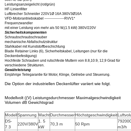
Leistungsanzeigelicht (rot/grün)
HF-Linienfilter
Luftbrecher Schneider 220V1Ø 16A 380V3Ø16A
VFD-Motorantriebskabel -----------------RVV1*
Frequenzwandler
mit einer Leistung von mehr als 50 W
,
(1.5 kW) 380V/220V
Sicherheitskomponenten
Schraubschraubschrauber
mechanische Abfallschutzstruktur
Stahlkabel mit Kunststoffbeschichtung
Blade Retainer Links (6), Sicherheitskabel, Leitungen (nur für die
Deckenbefestigung)
Hochfeste Schrauben und rutschfeste Muttern von 8.8,10.9, 12,9 Grad für
verschiedene Strukturen.
Gewährleistung
Einjährige Teilegarantie für Motor, Klinge, Getriebe und Steuerung.
Die Option der industriellen Deckenlüfter variiert wie folgt.
Modellvolt ((V) Leistungsdurchmesser Maximalgeschwindigkeit
Volumen dB Gewichtsgrad
Modell
Spannung
Macht
Durchmesser
Höchstgeschwindigkeit
Luftvo
DS-
1. 5
79200
220V/380V
70,3 m
50 Rpm
7.3
kW
m3/h