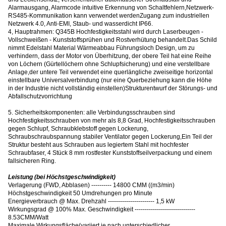
Alarmausgang, Alarmcode intuitive Erkennung von Schaltfehlern,Netzwerk-
RS485-Kommunikation kann verwendet werdenZugang zum industriellen
Netzwerk 4.0, Anti-EMI, Staub- und wasserdicht IP66.
4, Hauptrahmen: Q345B Hochfestigkeitsstahl wird durch Laserbeugen -
Vollschweißen - Kunststoffsprühen und Rostverhütung behandelt.Das Schild
nimmt Edelstahl Material Wärmeabbau Führungsloch Design, um zu
verhindern, dass der Motor von Überhitzung, der obere Teil hat eine Reihe
von Löchern (Gürtellöchern ohne Schlupfsicherung) und eine verstellbare
Anlage,der untere Teil verwendet eine querlängliche zweiseitige horizontal
einstellbare Universalverbindung (nur eine Querbeziehung kann die Höhe
in der Industrie nicht vollständig einstellen)Strukturentwurf der Störungs- und
Abfallschutzvorrichtung
5. Sicherheitskomponenten: alle Verbindungsschrauben sind
Hochfestigkeitsschrauben von mehr als 8,8 Grad, Hochfestigkeitsschrauben
gegen Schlupf, Schraubklebstoff gegen Lockerung,
Schraubschraubspannung stabiler Ventilator gegen Lockerung,Ein Teil der
Struktur besteht aus Schrauben aus legiertem Stahl mit hochfester
Schraubfaser, 4 Stück 8 mm rostfester Kunststoffseilverpackung und einem
fallsicheren Ring.
Leistung (bei Höchstgeschwindigkeit)
Verlagerung (FWD, Abblasen) ---------- 14800 CMM ((m3/min)
Höchstgeschwindigkeit 50 Umdrehungen pro Minute
Energieverbrauch @ Max. Drehzahl ----------------------- 1,5 kW
Wirkungsgrad @ 100% Max. Geschwindigkeit ------------------------------
8.53CMM/Watt
Maximale Wirkungsfläche
(
variiert je nach unterschiedlicher